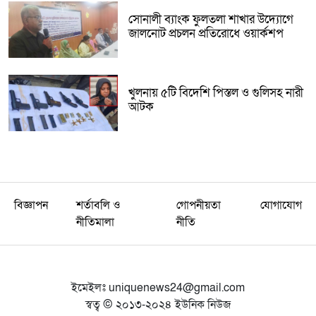
সোনালী ব্যাংক ফুলতলা শাখার উদ্যোগে
জালনোট প্রচলন প্রতিরোধে ওয়ার্কশপ
খুলনায় ৫টি বিদেশি পিস্তল ও গুলিসহ নারী
আটক
বিজ্ঞাপন
শর্তাবলি ও
গোপনীয়তা
যোগাযোগ
নীতিমালা
নীতি
ইমেইলঃ
uniquenews24@gmail.com
স্বত্ব © ২০১৩-২০২৪ ইউনিক নিউজ