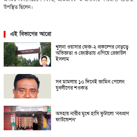
উপস্থিত ছিলেন।
এই বিভাগের আরো
খুলনা ওয়াসার ফেজ-২ প্রকল্পের নেতৃত্বে
অভিজ্ঞতা ও জ্যেষ্ঠতায় এগিয়ে রেজাউল
ইসলাম
সব মামলায় ১০ দিনেই জামিন পেলেন
যুবলীগের শওকত
অসহায় নারীর মুখে হাসি ফুটালো ‘নবপ্রাণ
ফাউন্ডেশন’