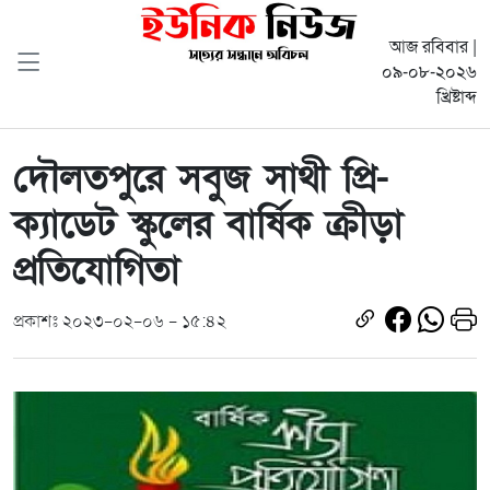
আজ রবিবার |
০৯-০৮-২০২৬
খ্রিষ্টাব্দ
দৌলতপুরে সবুজ সাথী প্রি-
ক্যাডেট স্কুলের বার্ষিক ক্রীড়া
প্রতিযোগিতা
প্রকাশঃ ২০২৩-০২-০৬ - ১৫:৪২