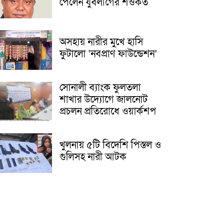
পেলেন যুবলীগের শওকত
অসহায় নারীর মুখে হাসি
ফুটালো ‘নবপ্রাণ ফাউন্ডেশন’
সোনালী ব্যাংক ফুলতলা
শাখার উদ্যোগে জালনোট
প্রচলন প্রতিরোধে ওয়ার্কশপ
খুলনায় ৫টি বিদেশি পিস্তল ও
গুলিসহ নারী আটক