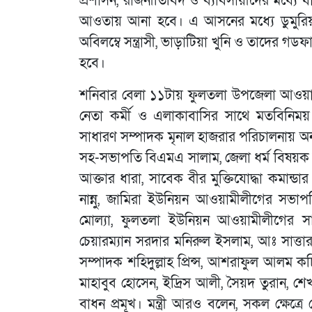
প্রশাসন, রাজনীতিবিদ ও ব্যাবসায়ীদের মধ্য
আওতায় আনা হবে। এ আসনের মধ্যে ডুমুরিয়া সন্
অবিলম্বে সন্ত্রাসী, ভাড়াটিয়া খুনি ও তাদের গড
হবে।
শনিবার বেলা ১১টায় ফুলতলা উপজেলা আওয়ামী 
নেতা কর্মী ও এলাকাবাসির সাথে মতবিনি
সাধারণ সম্পাদক মৃনাল হাজরার পরিচালনায় অন্
সহ-সভাপতি বিএমএ সালাম, জেলা ধর্ম বিষয়ক সম
আক্তার ধারা, সাবেক বীর মুক্তিযোদ্ধা কমান্
নান্নু, জামিরা ইউনিয়ন আওয়ামীলীগের সভা
মোল্যা, ফুলতলা ইউনিয়ন আওয়ামীলীগের সা
চেয়ারম্যান সরদার মনিরুল ইসলাম, আঃ সাত্ত
সম্পাদক শহিদুল্লাহ প্রিন্স, আশরাফুল আলম কচি
মাহাবুব হোসেন, ইদ্রিস আলী, সৈয়দ তুরান, 
বাধন প্রমূখ। মন্ত্রী আরও বলেন, সকল ক্ষেত