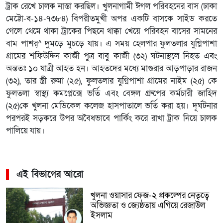
ট্রাক রেখে চালক নাস্তা করছিল। খুলনাগামী ঈগল পরিবহনের বাস (ঢাকা
মেট্টো-ব-১৪-৭৩৮৪) বিপরীতমুখী অপর একটি বাসকে সাইড করতে
গেলে থেমে থাকা ট্রাকের পিছনে থাক্কা খেয়ে পরিবহন বাসের সামনের
বাম পাশর্^ দুমড়ে মুচড়ে যায়। এ সময় হেলপার ফুলতলার যুগ্নিপাশা
গ্রামের শফিউদ্দিন কাজী পুত্র বাবু কাজী (৩২) ঘটনাস্থলে নিহত এবং
অন্ততঃ ১০ যাত্রী আহত হন। আহতদের মধ্যে মাগুরার আড়পাড়ার রাজন
(৩২), তার স্ত্রী রুমা (২৫), ফুলতলার যুগ্নিপাশা গ্রামের নাইম (২৫) কে
ফুলতলা স্বাস্থ্য কমপ্লেক্সে ভর্তি এবং বেঙ্গল গ্রুপের কর্মচারী জাহিদ
(২৫)কে খুলনা মেডিকেল কলেজ হাসপাতালে ভর্তি করা হয়। দূর্ঘটনার
পরপরই সড়করে উপর অবৈধভাবে পার্কিং করে রাখা ট্রাক নিয়ে চালক
পালিয়ে যায়।
এই বিভাগের আরো
খুলনা ওয়াসার ফেজ-২ প্রকল্পের নেতৃত্বে
অভিজ্ঞতা ও জ্যেষ্ঠতায় এগিয়ে রেজাউল
ইসলাম