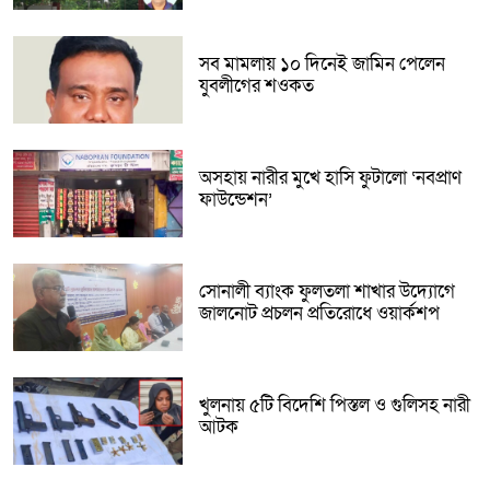
সব মামলায় ১০ দিনেই জামিন পেলেন
যুবলীগের শওকত
অসহায় নারীর মুখে হাসি ফুটালো ‘নবপ্রাণ
ফাউন্ডেশন’
সোনালী ব্যাংক ফুলতলা শাখার উদ্যোগে
জালনোট প্রচলন প্রতিরোধে ওয়ার্কশপ
খুলনায় ৫টি বিদেশি পিস্তল ও গুলিসহ নারী
আটক