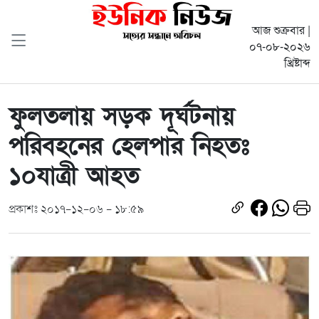
আজ শুক্রবার |
০৭-০৮-২০২৬
খ্রিষ্টাব্দ
ফুলতলায় সড়ক দূর্ঘটনায়
পরিবহনের হেলপার নিহতঃ
১০যাত্রী আহত
প্রকাশঃ ২০১৭-১২-০৬ - ১৮:৫৯