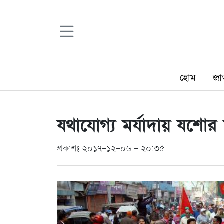
হোম
জা
যথাযোগ্য মর্যাদায় যশোর 
প্রকাশঃ ২০১৭-১২-০৬ - ২০:৩৫