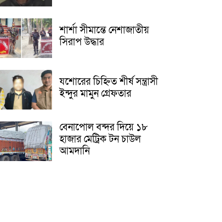
শার্শা সীমান্তে নেশাজাতীয়
সিরাপ উদ্ধার
যশোরের চিহ্নিত শীর্ষ সন্ত্রাসী
ইন্দুর মামুন গ্রেফতার
বেনাপোল বন্দর দিয়ে ১৮
হাজার মেট্রিক টন চাউল
আমদানি