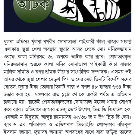
খুলনা অফিসঃ খুলনা নগরীর সোনাডাঙ্গা পাইকারী কাঁচা বাজার সংলগ্ন
এলাকায় জুয়া খেলা অবস্থায় জুয়ার আসর থেকে মোঃ মনিরুজ্জামান
ওরফে কালা মনিরসহ ৩০ জনকে আটক করে র‌্যাব। গ্রেফতারকৃত
মনিরুজ্জামান ওরফে কালা মনির সোনাডাঙ্গা পাইকারী কাঁচা বাজার
মালিক সমিতি ও নগর শ্রমিক লীগের সাংগঠনিক সম্পাদক। এসময় ওই
আসর থেকে জুয়া খেলার দেড়শ পিস তাসের সেট, তিনটি বিদেশি মদের
বোতল, জুয়ার টাকা তোলার তিনটি বাক্স ও নগদ ৪৮ হাজার ৬৩৪ টাকা
উদ্ধার করা হয়। মঙ্গলবার রাত ১১টা থে কে একটা পর্যন্ত এ অভিযান
চালানো হয়। রাতেই গ্রেফতারকৃতদের সোনাডাঙ্গা মডেল থানায় সোপর্দ
করে র‌্যাব। অভিযানে র‌্যাবের এডজু ডেন্ট উৎপল, ডিএ ডি জিয়াউল হক,
এসআই ম হিবুল্লাহ, আব্দুর রহমানসহ ২৫/৩০ জ ন উপ স্থিত ছি লেন।
র‌্যাব-৬ এর পরিচালক ও এডিশনাল ডিআইজি খোন্দকার রফিকুল
ইসলাম জানান, জুয়াসহ অন্যান্য অপরাধের সাথে যারা জড়িত তাদের