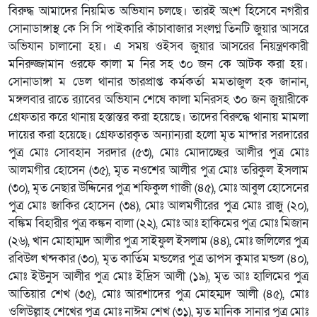
বিরুদ্ধ আমাদের নিয়মিত অভিযান চলছে। তারই অংশ হিসেবে নগরীর
সোনাডাঙ্গাস্থ কে সি সি পাইকারি কাঁচাবাজার সংলগ্ন তিনটি জুয়ার আসরে
অভিযান চালানো হয়। এ সময় ওইসব জুয়ার আসরের নিয়ন্ত্রণকারী
মনিরুজ্জামান ওরফে কালা ম নির সহ ৩০ জন কে আটক করা হয়।
সোনাডাঙ্গা ম ডেল থানার ভারপ্রাপ্ত কর্মকর্তা মমতাজুল হক জানান,
মঙ্গলবার রাতে র‌্যাবের অভিযান শেষে কালা মনিরসহ ৩০ জন জুয়ারীকে
গ্রেফতার করে থানায় হস্তান্তর করা হয়েছে। তাদের বিরুদ্ধে থানায় মামলা
দায়ের করা হয়েছে। গ্রেফতারকৃত অন্যান্যরা হলো মৃত মান্দার সরদারের
পুত্র মোঃ সোবহান সরদার (৫৩), মোঃ মোদাচ্ছের আলীর পুত্র মোঃ
আলমগীর হোসেন (৩৫), মৃত নওশের আলীর পুত্র মোঃ তরিকুল ইসলাম
(৩০), মৃত নেছার উদ্দিনের পুত্র শফিকুল গাজী (৪৫), মোঃ আবুল হোসেনের
পুত্র মোঃ জাকির হোসেন (৩৪), মোঃ আলমগীরের পুত্র মোঃ রাজু (২০),
বঙ্কিম বিহারীর পুত্র কঙ্কন বালা (২২), মোঃ আঃ হাকিমের পুত্র মোঃ মিজান
(২৬), খান মোহাম্মদ আলীর পুত্র সাইফুল ইসলাম (৪৪), মোঃ জলিলের পুত্র
রবিউল খন্দকার (৩০), মৃত কার্তিম মন্ডলের পুত্র তাপস কুমার মন্ডল (৪০),
মোঃ ইউনুস আলীর পুত্র মোঃ ইদ্রিস আলী (১৯), মৃত আঃ হালিমের পুত্র
আতিয়ার শেখ (৩৫), মোঃ আরশাদের পুত্র মোহম্মদ আলী (৪৫), মোঃ
ওলিউল্লাহ শেখের পুত্র মোঃ নাঈম শেখ (৩১), মৃত মানিক সানার পুত্র মোঃ