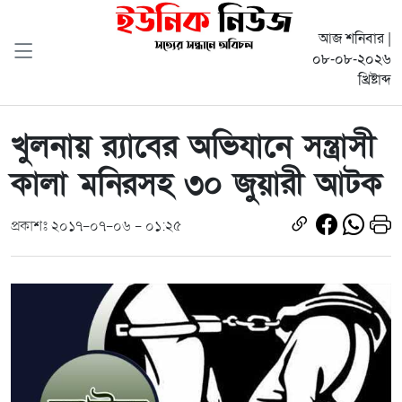
আজ শনিবার |
০৮-০৮-২০২৬
খ্রিষ্টাব্দ
খুলনায় র‌্যাবের অভিযানে সন্ত্রাসী
কালা মনিরসহ ৩০ জুয়ারী আটক
প্রকাশঃ ২০১৭-০৭-০৬ - ০১:২৫