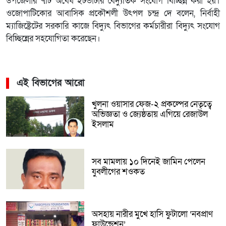
উপজেলার ৭টি অবৈধ ইঁটভাটার বৈদ্যুতিক সংযোগ বিচ্ছিন্ন করা হয়।
ওজোপাটিকোর আবাসিক প্রকৌশলী উৎপল চন্দ্র দে বলেন, নির্বাহী
ম্যাজিষ্ট্রেটের সরকারি কাজে বিদ্যুৎ বিভাগের কর্মচারীরা বিদ্যুৎ সংযোগ
বিচ্ছিন্নের সহযোগিতা করেছেন।
এই বিভাগের আরো
খুলনা ওয়াসার ফেজ-২ প্রকল্পের নেতৃত্বে
অভিজ্ঞতা ও জ্যেষ্ঠতায় এগিয়ে রেজাউল
ইসলাম
সব মামলায় ১০ দিনেই জামিন পেলেন
যুবলীগের শওকত
অসহায় নারীর মুখে হাসি ফুটালো ‘নবপ্রাণ
ফাউন্ডেশন’