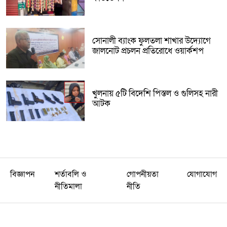
সোনালী ব্যাংক ফুলতলা শাখার উদ্যোগে
জালনোট প্রচলন প্রতিরোধে ওয়ার্কশপ
খুলনায় ৫টি বিদেশি পিস্তল ও গুলিসহ নারী
আটক
বিজ্ঞাপন
শর্তাবলি ও
গোপনীয়তা
যোগাযোগ
নীতিমালা
নীতি