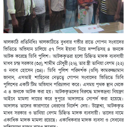
ঝালকাঠি প্রতিনিধিঃ ঝালকাঠিতে বুধবার গভীর রাতে গোপন সংবাদের
ভিত্তিতে অভিযান চালিয়ে ৫৭ পিস ইয়াবা নিয়ে দম্পতিসহ ৪ জনকে
আটক করেছে ডিবি পুলিশ। আটককৃতরা হলো চিহ্নিত মাদক ব্যবসায়ী
মাধব চন্দ্র সরকার (৩৫), শামীম চৌধুরী (২৬), তার স্ত্রী তানিয়া বেগম (২২)
ও নবাব হোসেন (৩৪)। ডিবি পুলিশ পরিদর্শক (ওসি) কামরুজ্জামান
জানান, এসআই শাহিনের নেতৃত্বে গোপন সংবাদের ভিত্তিতে ডিবি
পুলিশের একটি টিম অভিযান পরিচালনা করে। এসময় পৃথক স্থান থেকে
এ ৪ জনকে আটক করা হয়। আটককৃতদের বিরুদ্ধে মাদকদ্রব্য নিয়ন্ত্রণ
আইনে মামলা দায়ের করে দুপুরে আদালতে সোপর্দ করা হয়েছে।
আদালত তাদের কারাগারে প্রেরণের নির্দেশ দেয়। উল্লেখ্য, আটককৃত
মাধব সরকার ও তানিয়া বেগম চিহ্নিত মাদক ব্যবসায়ী। তাদের নামে
একাধিক মাদক মামলা রয়েছে। একাধিকবার মাদক ব্যবসা ও সেবনের