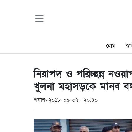
হোম
জা
নিরাপদ ও পরিচ্ছন্ন নওয়া
খুলনা মহাসড়কে মানব বন
প্রকাশঃ ২০১৮-০৯-০৭ - ২০:৪০