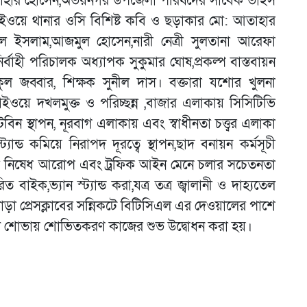
তার আতাহার হোসেন,অভয়নগর উপজেলা পরিষদের সাবেক ভাইস
 হাইওয়ে থানার ওসি বিশিষ্ট কবি ও ছড়াকার মো: আতাহার
ল ইসলাম,আজমুল হোসেন,নারী নেত্রী সুলতানা আরেফা
্বাহী পরিচালক অধ্যাপক সুকুমার ঘোষ,প্রকল্প বাস্তবায়ন
 বকুল জব্বার, শিক্ষক সুনীল দাস। বক্তারা যশোর খুলনা
য়ে দখলমুক্ত ও পরিচ্ছন্ন ,বাজার এলাকায় সিসিটিভি
বিন স্থাপন, নূরবাগ এলাকায় এবং স্বাধীনতা চত্ত্বর এলাকা
ান্ড কমিয়ে নিরাপদ দূরত্বে স্থাপন,ছাদ বনায়ন কর্মসূচী
ঁধা নিষেধ আরোপ এবং ট্রফিক আইন মেনে চলার সচেতনতা
ত বাইক,ভ্যান স্ট্যান্ড করা,যত্র তত্র জ্বালানী ও দাহ্যতেল
াড়া প্রেসক্লাবের সন্নিকটে বিটিসিএল এর দেওয়ালের পাশে
মল শোভায় শোভিতকরণ কাজের শুভ উদ্বোধন করা হয়।