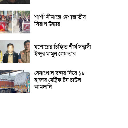
শার্শা সীমান্তে নেশাজাতীয়
সিরাপ উদ্ধার
যশোরের চিহ্নিত শীর্ষ সন্ত্রাসী
ইন্দুর মামুন গ্রেফতার
বেনাপোল বন্দর দিয়ে ১৮
হাজার মেট্রিক টন চাউল
আমদানি