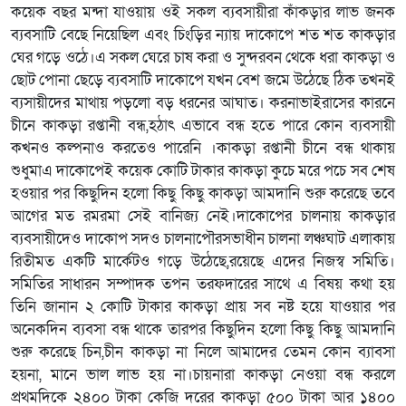
কয়েক বছর মন্দা যাওয়ায় ওই সকল ব্যবসায়ীরা কাঁকড়ার লাভ জনক
ব্যবসাটি বেছে নিয়েছিল এবং চিংড়ির ন্যায় দাকোপে শত শত কাকড়ার
ঘের গড়ে ওঠে।এ সকল ঘেরে চাষ করা ও সুন্দরবন থেকে ধরা কাকড়া ও
ছোট পোনা ছেড়ে ব্যবসাটি দাকোপে যখন বেশ জমে উঠেছে ঠিক তখনই
ব্যসায়ীদের মাথায় পড়লো বড় ধরনের আঘাত। করনাভাইরাসের কারনে
চীনে কাকড়া রপ্তানী বন্ধ,হঠাৎ এভাবে বন্ধ হতে পারে কোন ব্যবসায়ী
কখনও কল্পনাও করতেও পারেনি ।কাকড়া রপ্তানী চীনে বন্ধ থাকায়
শুধুমাএ দাকোপেই কয়েক কোটি টাকার কাকড়া কুচে মরে পচে সব শেষ
হওয়ার পর কিছুদিন হলো কিছু কিছু কাকড়া আমদানি শুরু করেছে তবে
আগের মত রমরমা সেই বানিজ্য নেই।দাকোপের চালনায় কাকড়ার
ব্যবসায়ীদেও দাকোপ সদও চালনাপৌরসভাধীন চালনা লঞ্চঘাট এলাকায়
রিতীমত একটি মার্কেটও গড়ে উঠেছে,রয়েছে এদের নিজস্ব সমিতি।
সমিতির সাধারন সম্পাদক তপন তরফদারের সাথে এ বিষয় কথা হয়
তিনি জানান ২ কোটি টাকার কাকড়া প্রায় সব নষ্ট হয়ে যাওয়ার পর
অনেকদিন ব্যবসা বন্ধ থাকে তারপর কিছুদিন হলো কিছু কিছু আমদানি
শুরু করেছে চিন,চীন কাকড়া না নিলে আমাদের তেমন কোন ব্যাবসা
হয়না, মানে ভাল লাভ হয় না।চায়নারা কাকড়া নেওয়া বন্ধ করলে
প্রথমদিকে ২৪০০ টাকা কেজি দরের কাকড়া ৫০০ টাকা আর ১৪০০