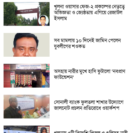
খুলনা ওয়াসার ফেজ-২ প্রকল্পের নেতৃত্বে
অভিজ্ঞতা ও জ্যেষ্ঠতায় এগিয়ে রেজাউল
ইসলাম
সব মামলায় ১০ দিনেই জামিন পেলেন
যুবলীগের শওকত
অসহায় নারীর মুখে হাসি ফুটালো ‘নবপ্রাণ
ফাউন্ডেশন’
সোনালী ব্যাংক ফুলতলা শাখার উদ্যোগে
জালনোট প্রচলন প্রতিরোধে ওয়ার্কশপ