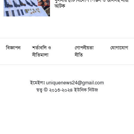
খুলনায় ৫টি বিদেশি পিস্তল ও গুলিসহ নারী
আটক
বিজ্ঞাপন
শর্তাবলি ও
গোপনীয়তা
যোগাযোগ
নীতিমালা
নীতি
ইমেইলঃ
uniquenews24@gmail.com
স্বত্ব © ২০১৩-২০২৪ ইউনিক নিউজ