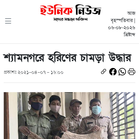
আজ
বৃহস্পতিবার |
০৬-০৮-২০২৬
খ্রিষ্টাব্দ
শ্যামনগরে হরিণের চামড়া উদ্ধার
প্রকাশঃ ২০২১-০৪-০৭ - ১৬:০০