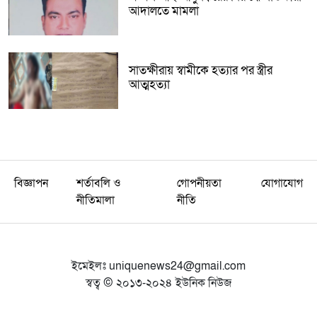
আদালতে মামলা
সাতক্ষীরায় স্বামীকে হত্যার পর স্ত্রীর
আত্মহত্যা
বিজ্ঞাপন
শর্তাবলি ও
গোপনীয়তা
যোগাযোগ
নীতিমালা
নীতি
ইমেইলঃ
uniquenews24@gmail.com
স্বত্ব © ২০১৩-২০২৪ ইউনিক নিউজ