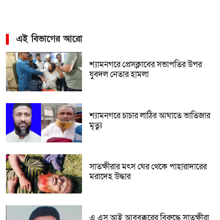
এই বিভাগের আরো
শ্যামনগরে প্রেসক্লাবের সভাপতির উপর
যুবদল নেতার হামলা
শ্যামনগরে চাচার লাঠির আঘাতে ভাতিজার
মৃত্যু
সাতক্ষীরার মৎস ঘের থেকে পাহারাদারের
মরাদেহ উদ্ধার
এ এস আই আবুবক্করের বিরুদ্ধে সাতক্ষীরা