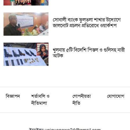
সোনালী ব্যাংক ফুলতলা শাখার উদ্যোগে
জালনোট প্রচলন প্রতিরোধে ওয়ার্কশপ
খুলনায় ৫টি বিদেশি পিস্তল ও গুলিসহ নারী
আটক
বিজ্ঞাপন
শর্তাবলি ও
গোপনীয়তা
যোগাযোগ
নীতিমালা
নীতি