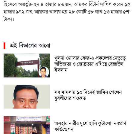
হিসেবে অন্তর্ভুক্ত হন ৪ হাজার ৮৬ জন, আয়কর রিটার্ন দাখিল করেন ১৫
হাজার ৯৭২ জন, আয়কর আদায় হয় ২৮ কোটি ৫৮ লাখ ১৩ হাজার ৫শ’
টাকা।
এই বিভাগের আরো
খুলনা ওয়াসার ফেজ-২ প্রকল্পের নেতৃত্বে
অভিজ্ঞতা ও জ্যেষ্ঠতায় এগিয়ে রেজাউল
ইসলাম
সব মামলায় ১০ দিনেই জামিন পেলেন
যুবলীগের শওকত
অসহায় নারীর মুখে হাসি ফুটালো ‘নবপ্রাণ
ফাউন্ডেশন’