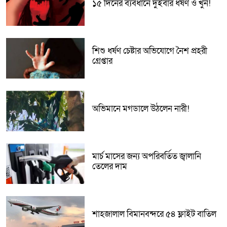
১৫ দিনের ব্যবধানে দুইবার ধর্ষণ ও খুন!
শিশু ধর্ষণ চেষ্টার অভিযোগে নৈশ প্রহরী
গ্রেপ্তার
অভিমানে মগডালে উঠলেন নারী!
মার্চ মাসের জন্য অপরিবর্তিত জ্বালানি
তেলের দাম
শাহজালাল বিমানবন্দরে ৫৪ ফ্লাইট বাতিল