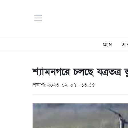
হোম
জা
শ্যামনগরে চলছে যত্রতত্র ভু
প্রকাশঃ ২০২৩-০২-০৭ - ১৩:৫৫