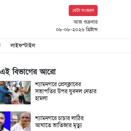
বেটা সংস্করণ
আজ শুক্রবার
০৮-০৮-২০২৬ খ্রিষ্টাব্দ
ি
লাইফস্টাইল
এই বিভাগের আরো
শ্যামনগরে প্রেসক্লাবের
সভাপতির উপর যুবদল নেতার
হামলা
শ্যামনগরে চাচার লাঠির
আঘাতে ভাতিজার মৃত্যু