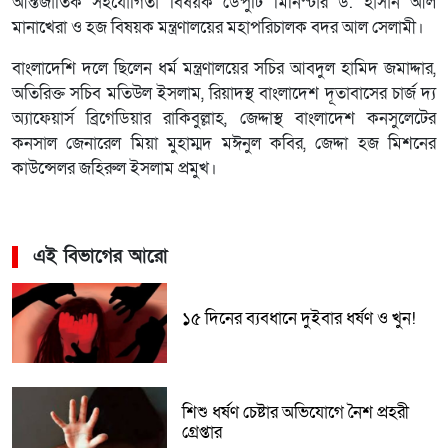
আন্তর্জাতিক সহযোগিতা বিষয়ক ডেপুটি মিনিস্টার ড. হাসান আল
মানাখেরা ও হজ বিষয়ক মন্ত্রণালয়ের মহাপরিচালক বদর আল সেলামী।
বাংলাদেশি দলে ছিলেন ধর্ম মন্ত্রণালয়ের সচির আবদুল হামিদ জমাদ্দার,
অতিরিক্ত সচিব মতিউল ইসলাম, রিয়াদস্থ বাংলাদেশ দূতাবাসের চার্জ দ্য
অ্যাফেয়ার্স ব্রিগেডিয়ার রাকিবুল্লাহ, জেদ্দাস্থ বাংলাদেশ কনসুলেটের
কনসাল জেনারেল মিয়া মুহাম্মদ মঈনুল কবির, জেদ্দা হজ মিশনের
কাউন্সেলর জহিরুল ইসলাম প্রমুখ।
এই বিভাগের আরো
১৫ দিনের ব্যবধানে দুইবার ধর্ষণ ও খুন!
শিশু ধর্ষণ চেষ্টার অভিযোগে নৈশ প্রহরী
গ্রেপ্তার