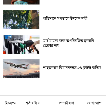
অভিমানে মগডালে উঠলেন নারী!
মার্চ মাসের জন্য অপরিবর্তিত জ্বালানি
তেলের দাম
শাহজালাল বিমানবন্দরে ৫৪ ফ্লাইট বাতিল
বিজ্ঞাপন
শর্তাবলি ও
গোপনীয়তা
যোগাযোগ