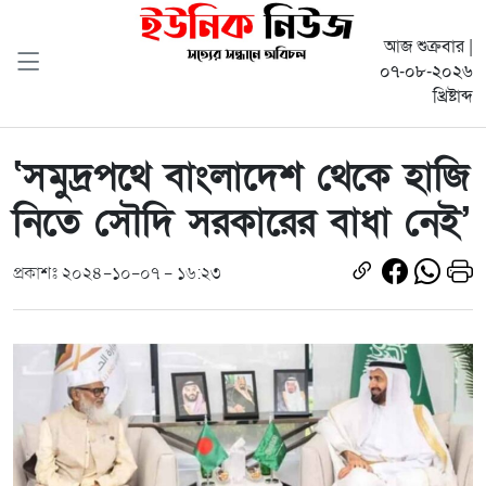
আজ শুক্রবার |
০৭-০৮-২০২৬
খ্রিষ্টাব্দ
‘সমুদ্রপথে বাংলাদেশ থেকে হাজি
নিতে সৌদি সরকারের বাধা নেই’
প্রকাশঃ ২০২৪-১০-০৭ - ১৬:২৩