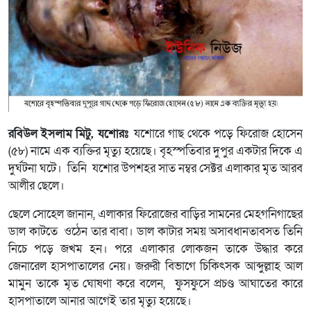
রবিউল
ইসলাম
মিটু
,
যশোরঃ
যশোরে গাছ থেকে পড়ে ফিরোজ হোসেন
(৫৮) নামে এক ব্যক্তির মৃত্যু হয়েছে। বৃহস্পতিবার দুপুর একটার দিকে এ
দুর্ঘটনা ঘটে। তিনি যশোর উপশহর সাত নম্বর সেক্টর এলাকার মৃত আরব
আলীর ছেলে।
ছেলে সোহেল জানান, এলাকার ফিরোজের বাড়ির সামনের মেহগনিগাছের
ডাল কাটতে ওঠেন তার বাবা। ডাল কাটার সময় অসাবধানতাবসত তিনি
নিচে পড়ে জখম হন। পরে এলাকার লোকজন তাকে উদ্ধার করে
জেনারেল হাসপাতালের নেয়। জরুরী বিভাগে চিকিৎসক আব্দুল্লাহ আল
মামুন তাকে মৃত ঘোষণা করে বলেন, ফুসফুসে প্রচণ্ড আঘাতের কারে
হাসপাতালে আনার আগেই তার মৃত্যু হয়েছে।