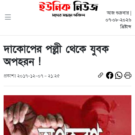
আজ শুক্রবার |
০৭-০৮-২০২৬
খ্রিষ্টাব্দ
দাকোপের পল্লী থেকে যুবক
অপহরন !
প্রকাশঃ ২০১৭-১২-০৭ - ২১:২৫