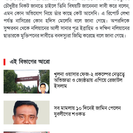
চৌধুরীর নিকট জানতে চাইলে তিনি বিষয়টি জানেননা দাবী করে বলেন,
এমন কোন অভিযোগ নিয়ে তাঁর কাছে কেউ আসেনি। এ রিপোর্ট লেখা
পর্যন্ত নাসিরের কোন হদিস মেলেনি বলে জানা গেছে। অপরদিকে
সুন্দরবন থেকে নলিয়ানের আলী সানার পূত্র ইব্রাহিম ও দক্ষিণ নলিয়ানের
ছাত্তারকে মুক্তিপনের দাবীতে বনদস্যুরা জিম্মি করেছে বলে জানা গেছে।
এই বিভাগের আরো
খুলনা ওয়াসার ফেজ-২ প্রকল্পের নেতৃত্বে
অভিজ্ঞতা ও জ্যেষ্ঠতায় এগিয়ে রেজাউল
ইসলাম
সব মামলায় ১০ দিনেই জামিন পেলেন
যুবলীগের শওকত