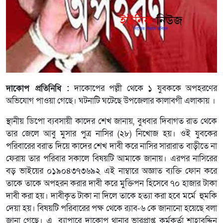
দাকোপ প্রতিনিধি :
দাকোপের পল্লী থেকে ১ যুবককে অপহরণের
অভিযোগ পাওয়া গেছে। ঘটনাটি ঘটেছে উপজেলার কালাবগী এলাকায় ।
স্থানীয় ডিপো ব্যবসায়ী কাদের শেখ জানায়, বুধবার দিবাগত রাত থেকে
তার জেলে আবু মুসার পুত্র নাসির (২৮) নিখোজ হয়। ওই যুবকের
পরিবারের বরাত দিয়ে কাদের শেখ দাবী করে নাসির সারারাত বাড়ীতে না
ফেরায় তার পরিবার সকালে বিষয়টি আমাকে জানায়। এরপর নাসিরের
বড় ভাইয়ের ০১৯০৪৩৭৩৬৯২ এই নাম্বারে অজ্ঞাত ব্যক্তি ফোন করে
তাকে তাকে অপহরন করার দাবী করে মুক্তিপন হিসেবে ৭০ হাজার টাকা
দাবী করা হয়। দাবীকৃত টাকা না দিলে তাকে হত্যা করা হবে মর্মে হুমকি
দেয়া হয়। বিষয়টি পরিবারের পক্ষ থেকে র‌্যাব-৬ কে জানানো হয়েছে বলা
জানা গেছে। এ ব্যাপারে দাকোপ থানার ভারপ্রাপ্ত কর্মকর্তা শাহাবুদ্দিন