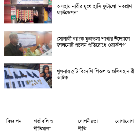
অসহায় নারীর মুখে হাসি ফুটালো ‘নবপ্রাণ
ফাউন্ডেশন’
সোনালী ব্যাংক ফুলতলা শাখার উদ্যোগে
জালনোট প্রচলন প্রতিরোধে ওয়ার্কশপ
খুলনায় ৫টি বিদেশি পিস্তল ও গুলিসহ নারী
আটক
বিজ্ঞাপন
শর্তাবলি ও
গোপনীয়তা
যোগাযোগ
নীতিমালা
নীতি