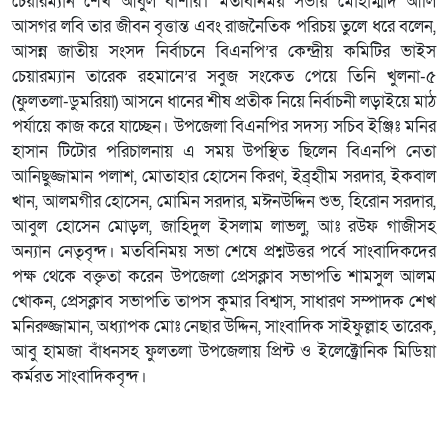
চেয়ারম্যান শেখ আবুল বাশার। মতবিনিময় সভায় মোহাম্মাদ আলি
আসগর লবি তার জীবন বৃত্তান্ত এবং রাজনৈতিক পরিচয় তুলে ধরে বলেন,
আসন্ন জাতীয় সংসদ নির্বাচনে বিএনপি’র কেন্দ্রীয় কমিটির ভাইস
চেয়ারম্যান তারেক রহমানে’র সবুজ সংকেত পেয়ে তিনি খুলনা-৫
(ফুলতলা-ডুমরিয়া) আসনে ধানের শীষ প্রতীক নিয়ে নির্বাচনী লড়াইয়ে মাঠ
পর্যায়ে কাজ করে যাচ্ছেন। উপজেলা বিএনপির সদস্য সচিব ইঞ্জিঃ মনির
হাসান টিটোর পরিচালনায় এ সময় উপস্থিত ছিলেন বিএনপি নেতা
আনিছুজ্জামান পলাশ, মোতাহার হোসেন কিরণ, ইব্র্হাীম সরদার, ইকবাল
খান, আলমগীর হোসেন, মোমিন সরদার, মঈনউদ্দিন শুভ, হিরোন সরদার,
আবুল হোসেন মোড়ল, জাহিদুল ইসলাম লাভলু, আঃ রউফ গাজীসহ
অন্যান নেতৃবৃন্দ। মতবিনিময় সভা শেষে প্রশ্নউত্তর পর্বে সাংবাদিকদের
পক্ষ থেকে বক্তৃতা করেন উপজেলা প্রেসক্লাব সভাপতি শামসুল আলম
খোকন, প্রেসক্লাব সভাপতি তাপস কুমার বিশ্বাস, সাধারণ সম্পাদক শেখ
মনিরুজ্জামান, অধ্যাপক মোঃ নেছার উদ্দিন, সাংবাদিক সাইফুল্লাহ তারেক,
আবু হামজা বাঁধনসহ ফুলতলা উপজেলায় প্রিন্ট ও ইলেক্ট্রোনিক মিডিয়া
কর্মরত সাংবাদিকবৃন্দ।