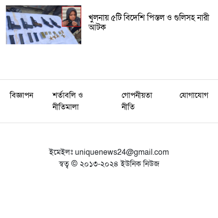
খুলনায় ৫টি বিদেশি পিস্তল ও গুলিসহ নারী
আটক
বিজ্ঞাপন
শর্তাবলি ও
গোপনীয়তা
যোগাযোগ
নীতিমালা
নীতি
ইমেইলঃ
uniquenews24@gmail.com
স্বত্ব © ২০১৩-২০২৪ ইউনিক নিউজ