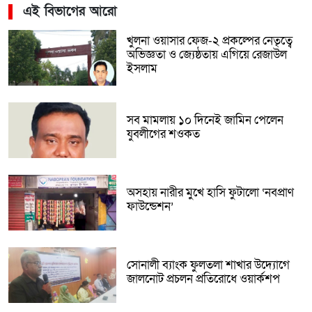
এই বিভাগের আরো
খুলনা ওয়াসার ফেজ-২ প্রকল্পের নেতৃত্বে
অভিজ্ঞতা ও জ্যেষ্ঠতায় এগিয়ে রেজাউল
ইসলাম
সব মামলায় ১০ দিনেই জামিন পেলেন
যুবলীগের শওকত
অসহায় নারীর মুখে হাসি ফুটালো ‘নবপ্রাণ
ফাউন্ডেশন’
সোনালী ব্যাংক ফুলতলা শাখার উদ্যোগে
জালনোট প্রচলন প্রতিরোধে ওয়ার্কশপ