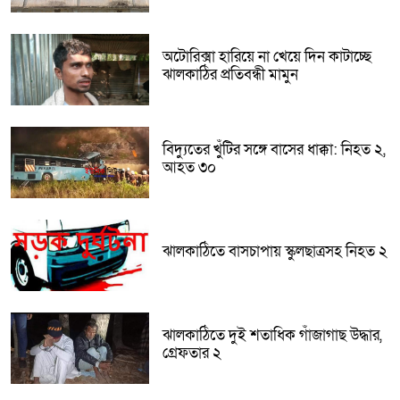
অটোরিক্সা হারিয়ে না খেয়ে দিন কাটাচ্ছে
ঝালকাঠির প্রতিবন্ধী মামুন
বিদ্যুতের খুঁটির সঙ্গে বাসের ধাক্কা: নিহত ২,
আহত ৩০
ঝালকাঠিতে বাসচাপায় স্কুলছাত্রসহ নিহত ২
ঝালকাঠিতে দুই শতাধিক গাঁজাগাছ উদ্ধার,
গ্রেফতার ২