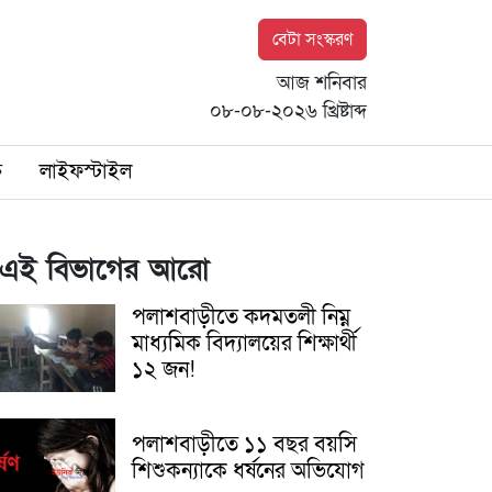
বেটা সংস্করণ
আজ শনিবার
০৮-০৮-২০২৬ খ্রিষ্টাব্দ
ি
লাইফস্টাইল
এই বিভাগের আরো
পলাশবাড়ীতে কদমতলী নিম্ন
মাধ্যমিক বিদ্যালয়ের শিক্ষার্থী
১২ জন!
পলাশবাড়ীতে ১১ বছর বয়সি
শিশুকন্যাকে ধর্ষনের অভিযোগ