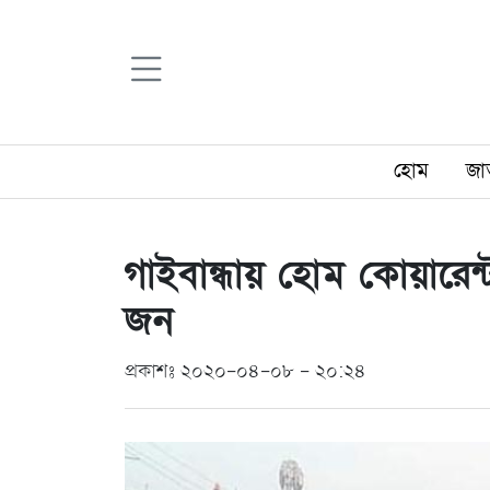
হোম
জা
গাইবান্ধায় হোম কোয়ারেন
জন
প্রকাশঃ ২০২০-০৪-০৮ - ২০:২৪