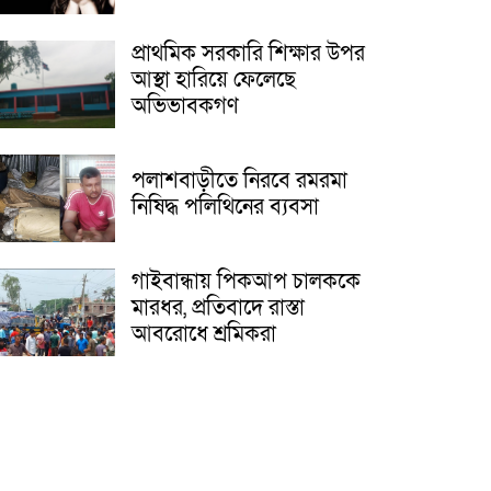
প্রাথমিক সরকারি শিক্ষার উপর
আস্থা হারিয়ে ফেলেছে
অভিভাবকগণ
পলাশবাড়ীতে নিরবে রমরমা
নিষিদ্ধ পলিথিনের ব্যবসা
গাইবান্ধায় পিকআপ চালককে
মারধর, প্রতিবাদে রাস্তা
আবরোধে শ্রমিকরা