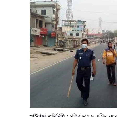
গাইবান্ধা প্রতিনিধি :
গাইবান্ধায় ৮ এপ্রিল বু