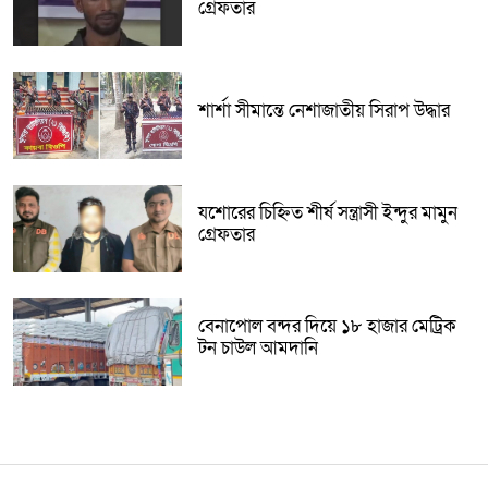
গ্রেফতার
শার্শা সীমান্তে নেশাজাতীয় সিরাপ উদ্ধার
যশোরের চিহ্নিত শীর্ষ সন্ত্রাসী ইন্দুর মামুন
গ্রেফতার
বেনাপোল বন্দর দিয়ে ১৮ হাজার মেট্রিক
টন চাউল আমদানি