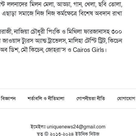
টে ললনাদের মিলন মেলা, আড্ডা, গান, খেলা, ছবি তোলা,
এছাড়া সমাজে নিজ নিজ কর্মক্ষেত্রে বিশেষ অবদান রাখা
সিরাজী, নাজিয়া চৌধুরী পিংকি ও মিথিলা ফারজানাসহ ৩০০
াওয়াদ ট্যুরস অ্যান্ড ট্রাভেলস, মালিহা টেস্টি ট্রিট, কিচেন
াইসি অব ডিশ, মৌ কিচেন, জোহরা’স ও Cairos Girls।
বিজ্ঞাপন
শর্তাবলি ও নীতিমালা
গোপনীয়তা নীতি
যোগাযোগ
ইমেইলঃ
uniquenews24@gmail.com
স্বত্ব © ২০১৩-২০২৪ ইউনিক নিউজ