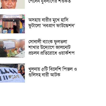
পেলেন যুবলীগের শওকত
অসহায় নারীর মুখে হাসি
ফুটালো ‘নবপ্রাণ ফাউন্ডেশন’
সোনালী ব্যাংক ফুলতলা
শাখার উদ্যোগে জালনোট
প্রচলন প্রতিরোধে ওয়ার্কশপ
খুলনায় ৫টি বিদেশি পিস্তল ও
গুলিসহ নারী আটক