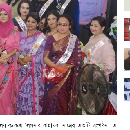
ালন করেছে ‘ললনার রান্নাঘর’ নামের একটি সংগঠন। এ