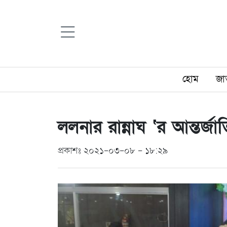
হোম
জা
ললনার রান্নাঘ ‘র আন্তর্
প্রকাশঃ ২০২১-০৩-০৮ - ১৮:২৯