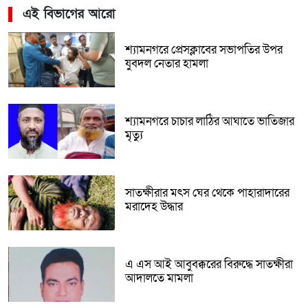
এই বিভাগের আরো
শ্যামনগরে প্রেসক্লাবের সভাপতির উপর
যুবদল নেতার হামলা
শ্যামনগরে চাচার লাঠির আঘাতে ভাতিজার
মৃত্যু
সাতক্ষীরার মৎস ঘের থেকে পাহারাদারের
মরাদেহ উদ্ধার
এ এস আই আবুবক্করের বিরুদ্ধে সাতক্ষীরা
আদালতে মামলা