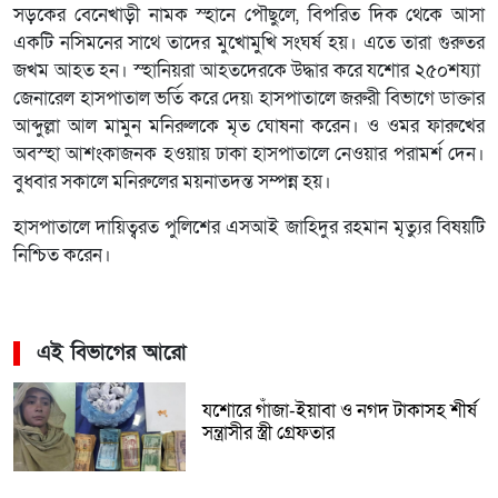
সড়কের বেনেখাড়ী নামক স্হানে পৌছুলে, বিপরিত দিক থেকে আসা
একটি নসিমনের সাথে তাদের মুখোমুখি সংঘর্ষ হয়। এতে তারা গুরুতর
জখম আহত হন। স্হানিয়রা আহতদেরকে উদ্ধার করে যশোর ২৫০শয্যা
জেনারেল হাসপাতাল ভর্তি করে দেয়৷ হাসপাতালে জরুরী বিভাগে ডাক্তার
আব্দুল্লা আল মামুন মনিরুলকে মৃত ঘোষনা করেন। ও ওমর ফারুখের
অবস্হা আশংকাজনক হওয়ায় ঢাকা হাসপাতালে নেওয়ার পরামর্শ দেন।
বুধবার সকালে মনিরুলের ময়নাতদন্ত সম্পন্ন হয়।
হাসপাতালে দায়িত্বরত পুলিশের এসআই জাহিদুর রহমান মৃত্যুর বিষয়টি
নিশ্চিত করেন।
এই বিভাগের আরো
যশোরে গাঁজা-ইয়াবা ও নগদ টাকাসহ শীর্ষ
সন্ত্রাসীর স্ত্রী গ্রেফতার