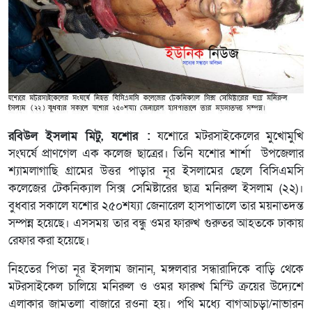
রবিউল ইসলাম মিটু, যশোর :
যশোরে মটরসাইকেলের মুখোমুখি
সংঘর্ষে প্রাণগেল এক কলেজ ছাত্রের। তিনি যশোর শার্শা উপজেলার
শ্যামলাগাছি গ্রামের উত্তর পাড়ার নূর ইসলামের ছেলে বিসিএমসি
কলেজের টেকনিক্যাল সিক্স সেমিষ্টারের ছাত্র মনিরুল ইসলাম (২২)।
বুধবার সকালে যশোর ২৫০শয্যা জেনারেল হাসপাতালে তার ময়নাতদন্ত
সম্পন্ন হয়েছে। এসসময় তার বন্ধু ওমর ফারুখ গুরুতর আহতকে ঢাকায়
রেফার করা হয়েছে।
নিহতের পিতা নূর ইসলাম জানান, মঙ্গলবার সন্ধারাদিকে বাড়ি থেকে
মটরসাইকেল চালিয়ে মনিরুল ও ওমর ফারুখ মিস্টি ক্রয়ের উদ্যেশে
এলাকার জামতলা বাজারে রওনা হয়। পথি মধ্যে বাগআচড়া/নাভারন