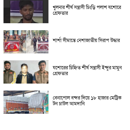
খুলনার শীর্ষ সন্ত্রাসী চিংড়ি পলাশ যশোরে
গ্রেফতার
শার্শা সীমান্তে নেশাজাতীয় সিরাপ উদ্ধার
যশোরের চিহ্নিত শীর্ষ সন্ত্রাসী ইন্দুর মামুন
গ্রেফতার
বেনাপোল বন্দর দিয়ে ১৮ হাজার মেট্রিক
টন চাউল আমদানি