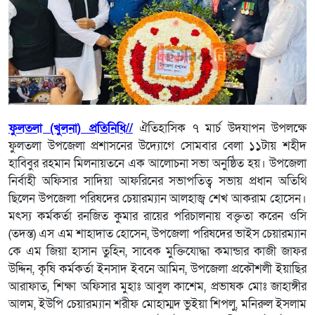
ফুলতলা (খুলনা) প্রতিনিধি//
ঐতিহাসিক ৭ মার্চ উদযাপন উপলক্ষে
ফুলতলা উপজেলা প্রশাসনের উদ্যোগে সোমবার বেলা ১১টায় শহীদ
হাবিবুর রহমান মিলনায়তনে এক আলোচনা সভা অনুষ্ঠিত হয়। উপজেলা
নির্বাহী অফিসার সাদিয়া আফরিনের সভাপতিত্ব সভায় প্রধান অতিথি
ছিলেন উপজেলা পরিষদের চেয়ারম্যান আলহাজ্ব শেখ আকরাম হোসেন।
মৎস্য কর্মকর্তা রনজিত কুমার রায়ের পরিচালনায় বক্তৃতা করেন ওসি
(তদন্ত) এস এম শাহাদাত হোসেন, উপজেলা পরিষদের ভাইস চেয়ারম্যান
কে এম জিয়া হাসান তুহিন, সাবেক মুক্তিযোদ্ধা কমান্ডার কাজী জাফর
উদ্দিন, কৃষি কর্মকর্তা ইনসাদ ইবনে আমিন, উপজেলা প্রকৌশলী ইয়াছির
আরাফাত, শিক্ষা অফিসার মুহাঃ আবুল কাশেম, প্রভাষক মোঃ জাহাঙ্গীর
আলম, ইউপি চেয়ারম্যান শরীফ মোহাম্মদ ভুইয়া শিপলু, মনিরুল ইসলাম