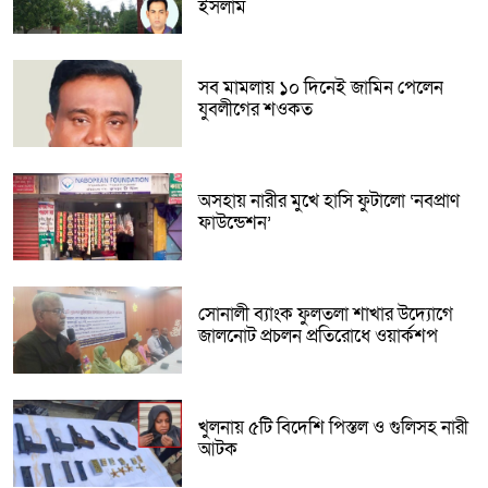
ইসলাম
সব মামলায় ১০ দিনেই জামিন পেলেন
যুবলীগের শওকত
অসহায় নারীর মুখে হাসি ফুটালো ‘নবপ্রাণ
ফাউন্ডেশন’
সোনালী ব্যাংক ফুলতলা শাখার উদ্যোগে
জালনোট প্রচলন প্রতিরোধে ওয়ার্কশপ
খুলনায় ৫টি বিদেশি পিস্তল ও গুলিসহ নারী
আটক