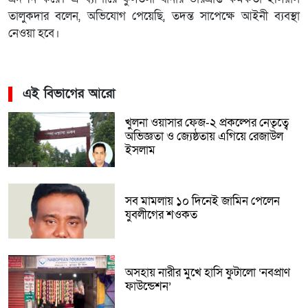
তালুকদার বলেন, অভিযোগ পেয়েছি, তদন্ত সাপেক্ষে আইনী ব্যবস্থা
নেওয়া হবে।
এই বিভাগের আরো
খুলনা ওয়াসার ফেজ-২ প্রকল্পের নেতৃত্বে
অভিজ্ঞতা ও জ্যেষ্ঠতায় এগিয়ে রেজাউল
ইসলাম
সব মামলায় ১০ দিনেই জামিন পেলেন
যুবলীগের শওকত
অসহায় নারীর মুখে হাসি ফুটালো ‘নবপ্রাণ
ফাউন্ডেশন’