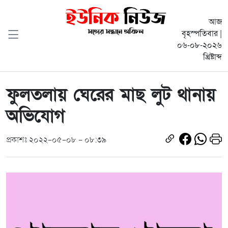
আজ
বৃহস্পতিবার |
০৬-০৮-২০২৬
খ্রিষ্টাব্দ
ফুলতলায় ঘেরের মাছ লুট থানায়
অভিযোগ
প্রকাশঃ ২০২২-০৫-০৮ - ০৮:৩৯