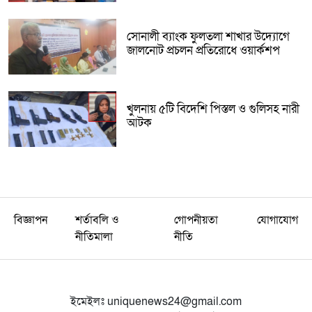
সোনালী ব্যাংক ফুলতলা শাখার উদ্যোগে
জালনোট প্রচলন প্রতিরোধে ওয়ার্কশপ
খুলনায় ৫টি বিদেশি পিস্তল ও গুলিসহ নারী
আটক
বিজ্ঞাপন
শর্তাবলি ও
গোপনীয়তা
যোগাযোগ
নীতিমালা
নীতি
ইমেইলঃ
uniquenews24@gmail.com