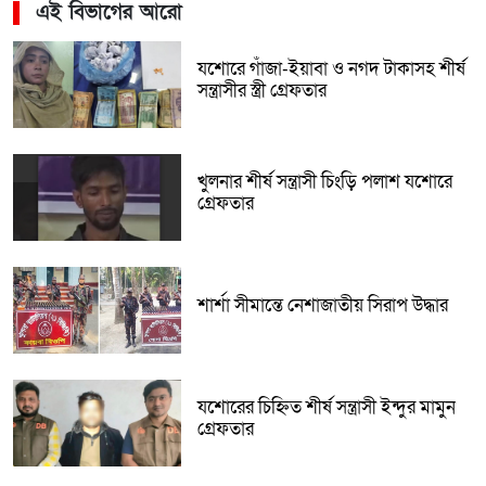
এই বিভাগের আরো
যশোরে গাঁজা-ইয়াবা ও নগদ টাকাসহ শীর্ষ
সন্ত্রাসীর স্ত্রী গ্রেফতার
খুলনার শীর্ষ সন্ত্রাসী চিংড়ি পলাশ যশোরে
গ্রেফতার
শার্শা সীমান্তে নেশাজাতীয় সিরাপ উদ্ধার
যশোরের চিহ্নিত শীর্ষ সন্ত্রাসী ইন্দুর মামুন
গ্রেফতার