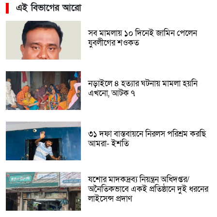
এই বিভাগের আরো
সব মামলায় ১০ দিনেই জামিন পেলেন
যুবলীগের শওকত
নড়াইলে ৪ হত্যার ঘটনায় মামলা হয়নি
এখনো, আটক ৭
৩১ দফা বাস্তবায়নে নিরলস পরিশ্রম করছি
আমরা- ইশতি
যশোর মাদকদ্রব্য নিয়ন্ত্রন অধিদপ্তর/
অনৈতিকভাবে একই প্রতিষ্ঠানে দুই ধরনের
লাইসেন্স প্রদাণ