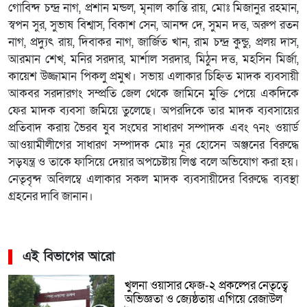
গোবিন্দ চন্দ্র নাগ, প্রশান মন্ডল, মৃনাল কান্তি রায়, মোঃ মিজানুর রহমান,
স্বপন সুর, সুভাষ বিশ্বাস, বিকাশ সেন, আনন্দ দে, সুমন দত্ত, অরুপ রতন
নাগ, প্রদ্যুৎ রায়, দিবাকর নাগ, জার্জিত খান, রাম চন্দ্র কুন্ডু, প্রলয় দাস,
আরমান শেখ, মনির সরদার, মার্শাল সরদার, মিঠুন দত্ত, মহসিন মির্জা,
কায়েশ উজ্জামান পিকলু প্রমুখ। সভায় এলাকার চিহ্নিত মাদক ব্যবসায়ী
আকবর সরদারগং সম্প্রতি জেল থেকে জামিনে মুক্তি পেয়ে একদিকে
ফের মাদক ব্যবসা জমিয়ে তুলেছে। অপরদিকে তার মাদক ব্যবসায়ের
প্রতিবাদ করায় ভৈরব যুব সংঘের সাধারণ সম্পাদক এবং ৭নং ওয়ার্ড
আওয়ামীলীগের সাধারণ সম্পাদক মোঃ নূর হোসেন অঞ্জনের বিরুদ্ধে
সড়যন্ত্র ও তাকে ফাসিয়ে দেয়ার অপচেষ্টায় লিপ্ত বলে অভিযোগ করা হয়।
নেতৃবৃন্দ অবিলম্বে এলাকার সকল মাদক ব্যবসায়ীদের বিরুদ্ধে ব্যবস্থা
গ্রহনের দাবি জানান।
এই বিভাগের আরো
খুলনা ওয়াসার ফেজ-২ প্রকল্পের নেতৃত্বে
অভিজ্ঞতা ও জ্যেষ্ঠতায় এগিয়ে রেজাউল