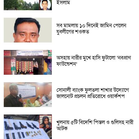
ইসলাম
সব মামলায় ১০ দিনেই জামিন পেলেন
যুবলীগের শওকত
অসহায় নারীর মুখে হাসি ফুটালো ‘নবপ্রাণ
ফাউন্ডেশন’
সোনালী ব্যাংক ফুলতলা শাখার উদ্যোগে
জালনোট প্রচলন প্রতিরোধে ওয়ার্কশপ
খুলনায় ৫টি বিদেশি পিস্তল ও গুলিসহ নারী
আটক