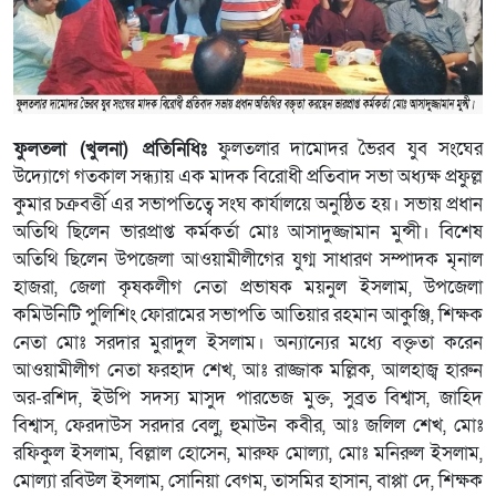
ফুলতলা (খুলনা) প্রতিনিধিঃ
ফুলতলার দামোদর ভৈরব যুব সংঘের
উদ্যোগে গতকাল সন্ধ্যায় এক মাদক বিরোধী প্রতিবাদ সভা অধ্যক্ষ প্রফুল্ল
কুমার চক্রবর্ত্তী এর সভাপতিত্বে সংঘ কার্যালয়ে অনুষ্ঠিত হয়। সভায় প্রধান
অতিথি ছিলেন ভারপ্রাপ্ত কর্মকর্তা মোঃ আসাদুজ্জামান মুন্সী। বিশেষ
অতিথি ছিলেন উপজেলা আওয়ামীলীগের যুগ্ম সাধারণ সম্পাদক মৃনাল
হাজরা, জেলা কৃষকলীগ নেতা প্রভাষক ময়নুল ইসলাম, উপজেলা
কমিউনিটি পুলিশিং ফোরামের সভাপতি আতিয়ার রহমান আকুঞ্জি, শিক্ষক
নেতা মোঃ সরদার মুরাদুল ইসলাম। অন্যান্যের মধ্যে বক্তৃতা করেন
আওয়ামীলীগ নেতা ফরহাদ শেখ, আঃ রাজ্জাক মল্লিক, আলহাজ্ব হারুন
অর-রশিদ, ইউপি সদস্য মাসুদ পারভেজ মুক্ত, সুব্রত বিশ্বাস, জাহিদ
বিশ্বাস, ফেরদাউস সরদার বেলু, হুমাউন কবীর, আঃ জলিল শেখ, মোঃ
রফিকুল ইসলাম, বিল্লাল হোসেন, মারুফ মোল্যা, মোঃ মনিরুল ইসলাম,
মোল্যা রবিউল ইসলাম, সোনিয়া বেগম, তাসমির হাসান, বাপ্পা দে, শিক্ষক