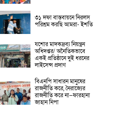
৩১ দফা বাস্তবায়নে নিরলস
পরিশ্রম করছি আমরা- ইশতি
যশোর মাদকদ্রব্য নিয়ন্ত্রন
অধিদপ্তর/ অনৈতিকভাবে
একই প্রতিষ্ঠানে দুই ধরনের
লাইসেন্স প্রদাণ
বিএনপি সাধারন মানুষের
রাজনীতি করে, নৈরাজ্যের
রাজনীতি করে না—ফারহানা
জাহান নিপা