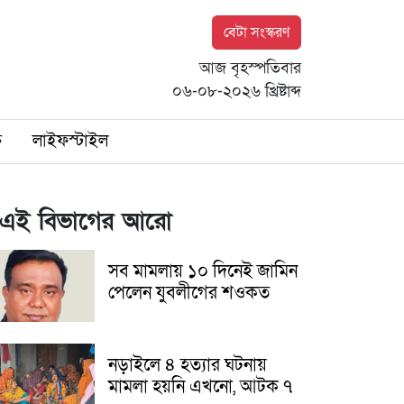
বেটা সংস্করণ
আজ বৃহস্পতিবার
০৬-০৮-২০২৬ খ্রিষ্টাব্দ
ি
লাইফস্টাইল
এই বিভাগের আরো
সব মামলায় ১০ দিনেই জামিন
পেলেন যুবলীগের শওকত
নড়াইলে ৪ হত্যার ঘটনায়
মামলা হয়নি এখনো, আটক ৭