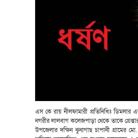
এস কে রায় নীলফামারী প্রতিনিধিঃ ডিমলার এক 
নগরীর লালবাগ কলেজপাড়া থেকে তাকে গ্রেপ্তার 
উপজেলার দক্ষিন ঝুনাগাছ চাপানী গ্রামের ম