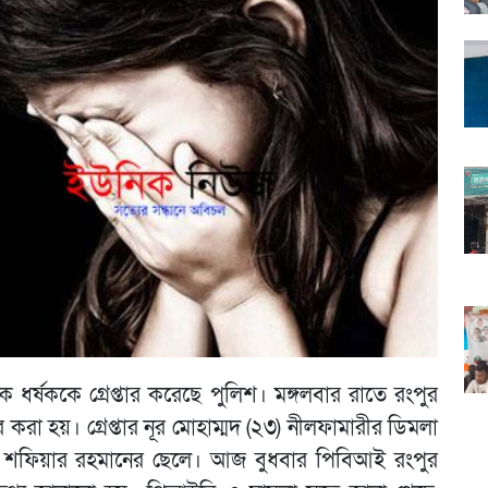
ধর্ষককে গ্রেপ্তার করেছে পুলিশ। মঙ্গলবার রাতে রংপুর
করা হয়। গ্রেপ্তার নূর মোহাম্মদ (২৩) নীলফামারীর ডিমলা
ো. শফিয়ার রহমানের ছেলে। আজ বুধবার পিবিআই রংপুর