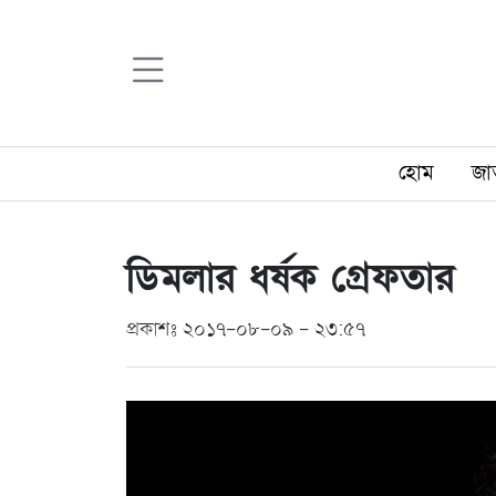
হোম
জা
ডিমলার ধর্ষক গ্রেফতার
প্রকাশঃ ২০১৭-০৮-০৯ - ২৩:৫৭