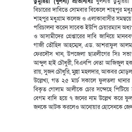
ডুমুরিয়া (খুলনা) প্রতিনিধিঃ
খুলনার ডুমুরিয়া
বিচারের দাবিতে সোমবার বিকেলে শাহ্পুর মধু
শাহপুর মধুগ্রাম কলেজ ও এলাকাবাসীর সমন্বয়ে 
পরিচালনা করেন সাবেক ইউপি চেয়ারম্যান অধ্যপ
ও আসামীদের গ্রেপ্তারের দাবি জানিয়ে মানববন
গাজী তৌহিদ আহম্মেদ, এড. আশরাফুল আলম 
ফেরদৌস খান, উপজেলা ছাত্রলীগের সিঃ সভা
আব্দুল হাই চৌধুরী, বিএনপি নেতা আজিজুল হ
রায়, সুজন চৌধুরি, মুন্না মহলদার, আকবর মোড়ল, প
উল্লেখ্য, গত ২৫ মার্চ সকালে ফুলতলা থানার পট
বিকৃত গোলাম আলীকে চোর সন্দেহে পিটিয়ে হ
বেগম বাদি হয়ে ৭ জনের নাম উল্লেখ করে ফু
জনকে আটক করলেও আনোয়ার হোসেনকে জেল হ