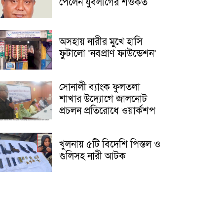
পেলেন যুবলীগের শওকত
অসহায় নারীর মুখে হাসি
ফুটালো ‘নবপ্রাণ ফাউন্ডেশন’
সোনালী ব্যাংক ফুলতলা
শাখার উদ্যোগে জালনোট
প্রচলন প্রতিরোধে ওয়ার্কশপ
খুলনায় ৫টি বিদেশি পিস্তল ও
গুলিসহ নারী আটক