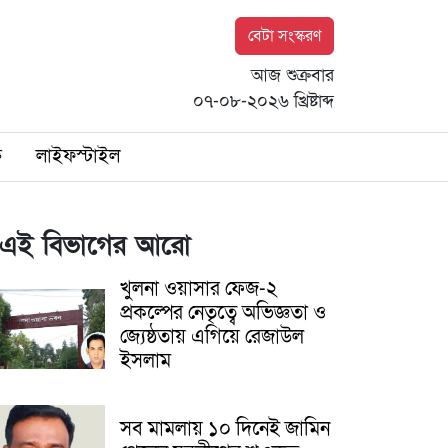
বেটা সংস্করণ
আজ শুক্রবার
০৭-০৮-২০২৬ খ্রিষ্টাব্দ
ি
লাইফস্টাইল
এই বিভাগের আরো
খুলনা ওয়াসার ফেজ-২
প্রকল্পের নেতৃত্বে অভিজ্ঞতা ও
জ্যেষ্ঠতায় এগিয়ে রেজাউল
ইসলাম
সব মামলায় ১০ দিনেই জামিন