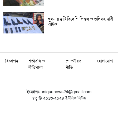
খুলনায় ৫টি বিদেশি পিস্তল ও গুলিসহ নারী
আটক
বিজ্ঞাপন
শর্তাবলি ও
গোপনীয়তা
যোগাযোগ
নীতিমালা
নীতি
ইমেইলঃ
uniquenews24@gmail.com
স্বত্ব © ২০১৩-২০২৪ ইউনিক নিউজ