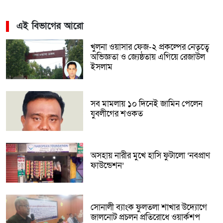
এই বিভাগের আরো
খুলনা ওয়াসার ফেজ-২ প্রকল্পের নেতৃত্বে
অভিজ্ঞতা ও জ্যেষ্ঠতায় এগিয়ে রেজাউল
ইসলাম
সব মামলায় ১০ দিনেই জামিন পেলেন
যুবলীগের শওকত
অসহায় নারীর মুখে হাসি ফুটালো ‘নবপ্রাণ
ফাউন্ডেশন’
সোনালী ব্যাংক ফুলতলা শাখার উদ্যোগে
জালনোট প্রচলন প্রতিরোধে ওয়ার্কশপ