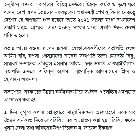
অনুষ্ঠানে বক্তারা সরকারের বিভিন্ন সেক্টরের উন্নয়ন কর্মকান্ড তুলে ধরে
বলেন, দেশ এখন উন্নয়নের মহসড়কে। প্রধানমন্ত্রী শেখ হাসিনার নেতৃত্বে
দেশের যে অগ্রযাত্রা শুরু হয়েছে তাতে ২০২১ সালের মধ্যে বাংলাদেশ
একটি মধ্যম আয়ের এবং ২০৪১ সালের মধ্যে একটি উন্নত দেশে
পরিণত হবে।
সভায় আরো বক্তব্য রাখেন রূপসা স্বেচ্ছাসেবকলীগের সভাপতি রুহুল
আমিন ববি, রূপসা প্রেসক্লাবের সাবেক সভাপতি তরুণ চক্রবর্তী বিষ্ণু,
সাধারণ সম্পাদক তরিকুল ইসলাম ডালিম, ৭নং ওয়ার্ড আওয়ামীলীগের
সভাপতি এসএম শফিকুল আলম, সাংবাদিক আলমাহমুদ প্রিন্স ও
হোসাইন আহমদ।
সভাশেষে সরকারের উন্নয়ন কর্মমকান্ড নিয়ে সংঙ্গীত ও চলচ্চিত্র প্রদর্শনের
আয়োজন করা হয়।
এ দিন দুপুরে রূপসা প্রেসক্লাবে সাংবাদিকদের অংশগ্রহণে সরকারের
উন্নয়ন কর্মকান্ড নিয়ে প্রেসব্রিফিং এর আয়োজন করা হয়। ব্রিফিং করেন
খুলনা জেলা তথ্য অফিসের উপপরিচালক ম. জাভেদ ইকবাল।