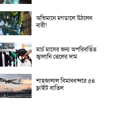
অভিমানে মগডালে উঠলেন
নারী!
মার্চ মাসের জন্য অপরিবর্তিত
জ্বালানি তেলের দাম
শাহজালাল বিমানবন্দরে ৫৪
ফ্লাইট বাতিল