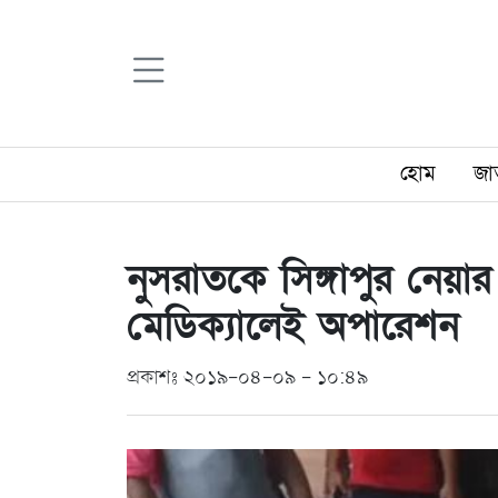
হোম
জা
নুসরাতকে সিঙ্গাপুর নেয়া
মেডিক্যালেই অপারেশন
প্রকাশঃ ২০১৯-০৪-০৯ - ১০:৪৯