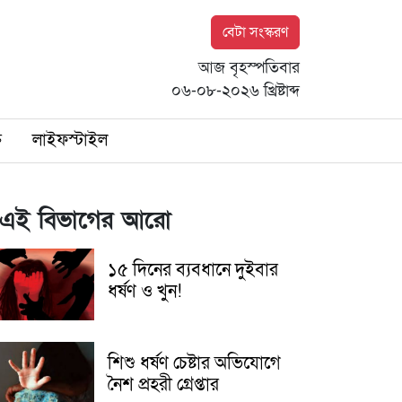
বেটা সংস্করণ
আজ বৃহস্পতিবার
০৬-০৮-২০২৬ খ্রিষ্টাব্দ
ি
লাইফস্টাইল
এই বিভাগের আরো
১৫ দিনের ব্যবধানে দুইবার
ধর্ষণ ও খুন!
শিশু ধর্ষণ চেষ্টার অভিযোগে
নৈশ প্রহরী গ্রেপ্তার