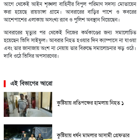
আগে থেকেই আইন শৃঙ্খলা বাহিনীর বিপুল পরিমাণ সদস্য মোতায়েন
করা হয়েছে রায়ডাঙ্গা গ্রামে। আবরারের বাড়ির পাশে ও কবরের
আশেপাশের এলাকায় অসংখ্য র‌্যাব ও পুলিশ অবস্থান নিয়েছেন।
আবরারের মৃত্যুর পর থেকেই নিজের কর্মকাণ্ডের জন্য সমালোচিত
হয়েছেন ভিসি সাইফুল। আবরার নিহত হওয়ার দিন ক্যাম্পাসে না যাওয়া
এবং তার জানাজায় অংশ না নেয়ায় তার বিরুদ্ধে সমালোচনার ঝড় ওঠে।
দাবি ওঠে ভিসির অপসারণের।
এই বিভাগের আরো
কুষ্টিয়ায় প্রতিপক্ষের হামলায় নিহত ১
কুষ্টিয়ায় ধর্ষন মামলার আসামী গ্রেফতার