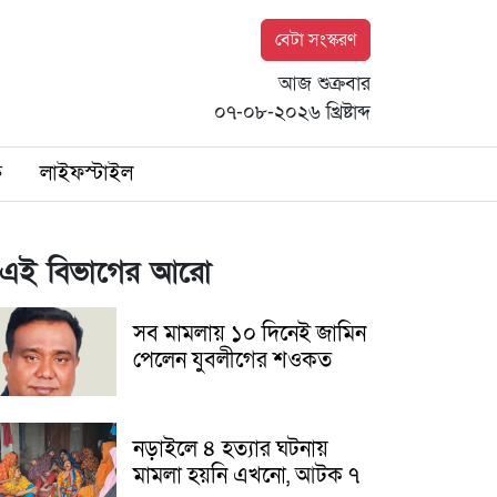
বেটা সংস্করণ
আজ শুক্রবার
০৭-০৮-২০২৬ খ্রিষ্টাব্দ
ি
লাইফস্টাইল
এই বিভাগের আরো
সব মামলায় ১০ দিনেই জামিন
পেলেন যুবলীগের শওকত
নড়াইলে ৪ হত্যার ঘটনায়
মামলা হয়নি এখনো, আটক ৭