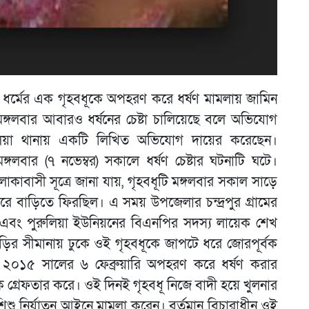
র্মের এক গৃহবধূকে অপহরণ করে ধর্ষণ মামলায় জামিন
গলবার আবারও ধর্ষনের চেষ্টা চালিয়েছে বলে অভিযোগ
কালিয়া থানায় একটি লিখিত অভিযোগ দায়ের করেছেন।
ঙ্গলবার (৭ নভেম্বর) সকালে ধর্ষণ চেষ্টার ঘটনাটি ঘটে।
এলাকাবাসী সূত্রে জানা যায়, গৃহবধূটি মঙ্গলবার সকাল সাড়ে
 বাড়িতে ফিরছিল। এ সময় উপজেলার চন্দ্রপুর গ্রামের
েন্ট এবং পুরুলিয়া ইউনিয়নের বিএনপির সদস্য লায়েক শেখ
র সীমানায় ঢুকে ওই গৃহবধূকে জাপটে ধরে জোরপূর্বক
ে ২০১৫ সালের ৬ ফেব্রুয়ারি অপহরণ করে ধর্ষণ করার
গ্রেফতার করে। ওই দিনই গৃহবধূ নিজে বাদী হয়ে খুলনার
 শিশু নির্যাতন আইনে মামলা করেন। বর্তমান বিচারাধীন ওই