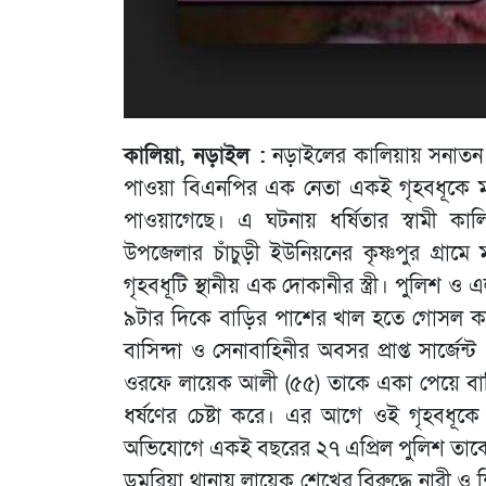
কালিয়া, নড়াইল :
নড়াইলের কালিয়ায় সনাতন ধ
পাওয়া বিএনপির এক নেতা একই গৃহবধূকে মঙ্
পাওয়াগেছে। এ ঘটনায় ধর্ষিতার স্বামী 
উপজেলার চাঁচুড়ী ইউনিয়নের কৃষ্ণপুর গ্রামে ম
গৃহবধূটি স্থানীয় এক দোকানীর স্ত্রী। পুলিশ ও 
৯টার দিকে বাড়ির পাশের খাল হতে গোসল করে
বাসিন্দা ও সেনাবাহিনীর অবসর প্রাপ্ত সার্জ
ওরফে লায়েক আলী (৫৫) তাকে একা পেয়ে বাড়ি
ধর্ষণের চেষ্টা করে। এর আগে ওই গৃহবধূক
অভিযোগে একই বছরের ২৭ এপ্রিল পুলিশ তাকে 
ডুমুরিয়া থানায় লায়েক শেখের বিরুদ্ধে নারী ও