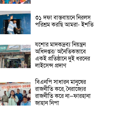
৩১ দফা বাস্তবায়নে নিরলস
পরিশ্রম করছি আমরা- ইশতি
যশোর মাদকদ্রব্য নিয়ন্ত্রন
অধিদপ্তর/ অনৈতিকভাবে
একই প্রতিষ্ঠানে দুই ধরনের
লাইসেন্স প্রদাণ
বিএনপি সাধারন মানুষের
রাজনীতি করে, নৈরাজ্যের
রাজনীতি করে না—ফারহানা
জাহান নিপা