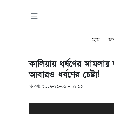
হোম
জা
কালিয়ায় ধর্ষণের মামলায়
আবারও ধর্ষণের চেষ্টা!
প্রকাশঃ ২০১৭-১১-০৯ - ০১:১৩