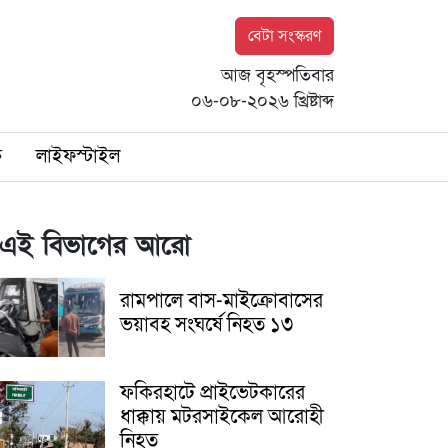
বেটা সংস্করণ
আজ বৃহস্পতিবার
০৬-০৮-২০২৬ খ্রিষ্টাব্দ
ি
লাইফস্টাইল
এই বিভাগের আরো
রামপালে বাস-মাইক্রোবাসের
ভয়াবহ সংঘর্ষে নিহত ১৩
ফকিরহাটে প্রাইভেটকারের
ধাক্কায় মটরসাইকেল আরোহী
নিহত