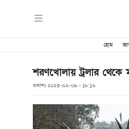
হোম
জা
শরণখোলায় ট্রলার থেকে ম
প্রকাশঃ ২০২৩-০২-০৯ - ১৮:১৬