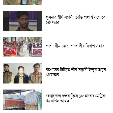
খুলনার শীর্ষ সন্ত্রাসী চিংড়ি পলাশ যশোরে
গ্রেফতার
শার্শা সীমান্তে নেশাজাতীয় সিরাপ উদ্ধার
যশোরের চিহ্নিত শীর্ষ সন্ত্রাসী ইন্দুর মামুন
গ্রেফতার
বেনাপোল বন্দর দিয়ে ১৮ হাজার মেট্রিক
টন চাউল আমদানি