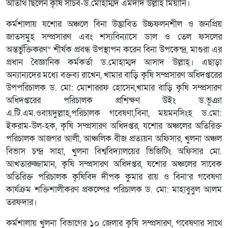
অতিথি ছিলেন কৃষি সচিব-ড.মোহাম্মদ এমদাদ উল্লাহ মিয়ানি।
কর্মশালায় যশোর অঞ্চলে বিনা উদ্ভাবিত উচ্চফলনশীল ও জনপ্রিয়
জাতসমুহ সম্প্রসারণ এবং শস্যবিন্যাসে ডাল ও তেল ফসলের
অন্তর্ভুক্তিকরণ” শীর্ষক প্রবন্ধ উপস্থাপন করেন বিনা উপকেন্দ্র, মাগুরা এর
প্রধান বৈজ্ঞানিক কর্মকর্তা ড.মোহাম্মদ আসাদ উল্লাহ্। এছাড়া
অন্যান্যদের মধ্যে বক্তব্য রাখেন, খামার বাড়ি কৃষি সম্প্রসারণ অধিদপ্তরের
উপপরিচালক ড. মো: মোশাররফ হোসেন,খামার বাড়ি কৃষি সম্প্রসারণ
অধিদপ্তরের পরিচালক প্রশিক্ষণ উইং ড.ভূঞা
এ.টি.এম.ওবায়দুল্লাহ,পরিচালক গবেষণা,বিনা, ময়মনসিংহ ড.মো:
ইকরাম-উল-হক, কৃষি সম্প্রসারণ অধিদপ্তর, যশোর অঞ্চলের অতিরিক্ত
পরিচালক আজগর আলী, আঞ্চলিক বীজ প্রত্যয়ন অফিসার, খুলনা অঞ্চল
বিভাস চন্দ্র সাহা, খুলনা বিশ্ববিদ্যালয়ের ভিজিটিং অফিসার মো.
আখতারুজ্জামান, কৃষি সম্প্রসারণ অধিদপ্তর, যশোর অঞ্চলের সাবেক
অতিরিক্ত পরিচালক কৃষিবিদ দীপক কুমার রায় ও বিনা’র গবেষণা
কার্যক্রম শক্তিশালীকরণ প্রকল্পের পরিচালক ড. মো: মাহাবুবুল আলম
তরফদার।
কর্মশালায় খুলনা বিভাগের ১০ জেলার কৃষি সম্প্রসারণ, গবেষণার সাথে