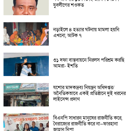
যুবলীগের শওকত
নড়াইলে ৪ হত্যার ঘটনায় মামলা হয়নি
এখনো, আটক ৭
৩১ দফা বাস্তবায়নে নিরলস পরিশ্রম করছি
আমরা- ইশতি
যশোর মাদকদ্রব্য নিয়ন্ত্রন অধিদপ্তর/
অনৈতিকভাবে একই প্রতিষ্ঠানে দুই ধরনের
লাইসেন্স প্রদাণ
বিএনপি সাধারন মানুষের রাজনীতি করে,
নৈরাজ্যের রাজনীতি করে না—ফারহানা
জাহান নিপা