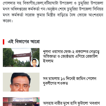
গোলদার সহ বিভাগীয়,জেলা,বটিয়াঘাটা উপজেলা ও ডুমুরিয়া উপজেলা
মৎস অধিদপ্তরের কর্মকর্তা গন।অনুষ্ঠান শেষে ডুমুরিয়া উপজেলা সিনিয়র
মৎস কর্মকর্তা সরোজ কুমার মিস্ত্রীর বাড়িতে নৈষ ভোজে আংশগ্রহন
করেন।
এই বিভাগের আরো
খুলনা ওয়াসার ফেজ-২ প্রকল্পের নেতৃত্বে
অভিজ্ঞতা ও জ্যেষ্ঠতায় এগিয়ে রেজাউল
ইসলাম
সব মামলায় ১০ দিনেই জামিন পেলেন
যুবলীগের শওকত
অসহায় নারীর মুখে হাসি ফুটালো ‘নবপ্রাণ