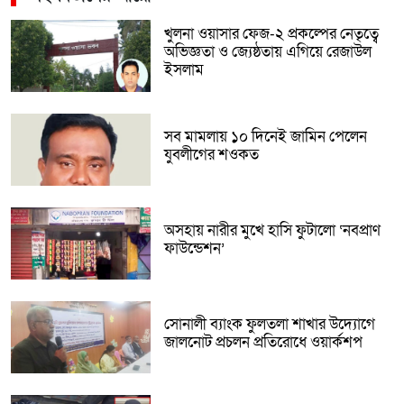
খুলনা ওয়াসার ফেজ-২ প্রকল্পের নেতৃত্বে
অভিজ্ঞতা ও জ্যেষ্ঠতায় এগিয়ে রেজাউল
ইসলাম
সব মামলায় ১০ দিনেই জামিন পেলেন
যুবলীগের শওকত
অসহায় নারীর মুখে হাসি ফুটালো ‘নবপ্রাণ
ফাউন্ডেশন’
সোনালী ব্যাংক ফুলতলা শাখার উদ্যোগে
জালনোট প্রচলন প্রতিরোধে ওয়ার্কশপ