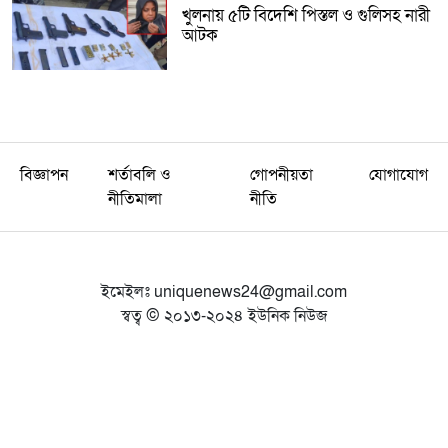
খুলনায় ৫টি বিদেশি পিস্তল ও গুলিসহ নারী
আটক
বিজ্ঞাপন
শর্তাবলি ও
গোপনীয়তা
যোগাযোগ
নীতিমালা
নীতি
ইমেইলঃ
uniquenews24@gmail.com
স্বত্ব © ২০১৩-২০২৪ ইউনিক নিউজ