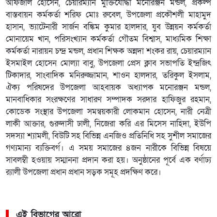
আফজাল হোসেন, চেয়ারম্যান মুক্তিযোদ্ধা মনোরঞ্জন মন্ডল, প্রকল্প
বাস্তবায়ন কর্মকর্তা শরিফ মোঃ রুবেল, উপজেলা প্রকৌশলী মাহামুদ
হাসান, ভ্যাটেনারী সার্জন বঙ্কিম কুমার হালদার, যুব উন্নয়ন কর্মকর্তা
মোনায়েম খান, পরিসংখ্যান কর্মকর্তা গৌতম বিশ্বাস, মাধ্যমিক শিক্ষা
কর্মকর্তা নারায়ন চন্দ্র মন্ডল, প্রধান শিক্ষক অন্নদা শংকর রায়, চেয়ারম্যান
ইসমাইল হোসেন মোল্যা বাবু, উপজেলা প্রেস ক্লাব সভাপতি ইন্দ্রজিৎ
টিকাদার, সাংবাদিক মনিরুজ্জামান, শাওন হালদার, তরিকুল ইসলাম,
ঐক্য পরিষদের উপজেলা আহবায়ক অধ্যাপক মনোরঞ্জন মন্ডল,
মানবাধিকার সংরক্ষণের সাধারণ সম্পাদক সরদার হাফিজুর রহমান,
কোডেক সংস্থার উপজেলা সমন্বয়কারী লোকমান হোসেন, নারী নেত্রী
লাকী আক্তার, গুরুদাসী ঢালী, নিজেরা করি এর মিসেস নাহিদা, ইউপি
সদস্যা শ্যামলী, বিউটি সহ বিভিন্ন এনজিও প্রতিনিধি সহ সুশীল সমাজের
গণ্যমান্য ব্যক্তিবর্গ। এ সময় সমাজের ৪জন নারীকে বিভিন্ন বিষয়ে
সাবলম্বী হওয়ায় সম্মাননা প্রদান করা হয়। অনুষ্ঠানের পূর্বে এক বর্ণাঢ্য
র‌্যালী উপজেলা প্রধান প্রধান সড়ক সমূহ প্রদক্ষিণ করে।
এই বিভাগের আরো