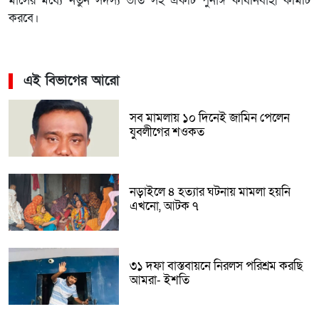
মাসের মধ্যে নতুন সদস্য ভর্তি সহ একটি পুর্নাঙ্গ কার্যনির্বাহী কমিটি
করবে।
এই বিভাগের আরো
সব মামলায় ১০ দিনেই জামিন পেলেন
যুবলীগের শওকত
নড়াইলে ৪ হত্যার ঘটনায় মামলা হয়নি
এখনো, আটক ৭
৩১ দফা বাস্তবায়নে নিরলস পরিশ্রম করছি
আমরা- ইশতি