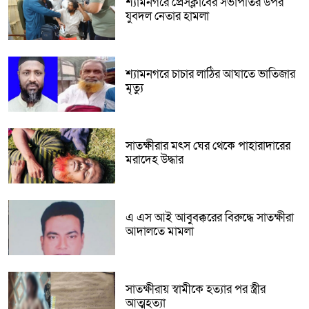
শ্যামনগরে প্রেসক্লাবের সভাপতির উপর
যুবদল নেতার হামলা
শ্যামনগরে চাচার লাঠির আঘাতে ভাতিজার
মৃত্যু
সাতক্ষীরার মৎস ঘের থেকে পাহারাদারের
মরাদেহ উদ্ধার
এ এস আই আবুবক্করের বিরুদ্ধে সাতক্ষীরা
আদালতে মামলা
সাতক্ষীরায় স্বামীকে হত্যার পর স্ত্রীর
আত্মহত্যা