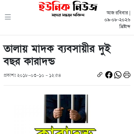
আজ রবিবার |
০৯-০৮-২০২৬
খ্রিষ্টাব্দ
তালায় মাদক ব্যবসায়ীর দুই
বছর কারাদন্ড
প্রকাশঃ ২০১৮-০৩-১০ - ১২:৫৪