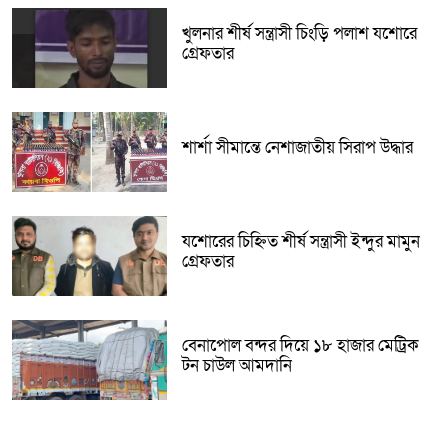
খুলনার শীর্ষ সন্ত্রাসী চিংড়ি পলাশ যশোরে
গ্রেফতার
শার্শা সীমান্তে নেশাজাতীয় সিরাপ উদ্ধার
যশোরের চিহ্নিত শীর্ষ সন্ত্রাসী ইন্দুর মামুন
গ্রেফতার
বেনাপোল বন্দর দিয়ে ১৮ হাজার মেট্রিক
টন চাউল আমদানি