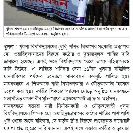
খুলনা :
খুলনা বিশ্ববিদ্যালয়ের (খুবি) গণিত বিভাগের সহকারী অধ্যাপক
মো. ওয়াহিদুজ্জমানের বিরুদ্ধে কঠোর ও দৃস্তান্তমূলক শাস্তির দাবি
জানানো হয়েছে। একই সঙ্গে বিশ্ববিদ্যালয় থেকে তাকে বহিস্কারেরও
দাবি উঠেছে। এ দাবিতে শনিবার বেলা ১১টায় খুলনার সম্মিলিত
মানবাধিকার পর্ষদের উদ্যোগে মানববন্ধন কর্মসূচি পালিত হয়।
মানববন্ধনে এ শিক্ষককে নারী নির্যাতনকারী ও যৌতুকলোভী হিসেবে
উল্লেখ করা হয়। নগরীর পিকচার প্যালেস মোড়ে অনুষ্ঠিত মানববন্ধনে
সভাপতিত্ব করেন বীর মুক্তিযোদ্ধা অ্যাডভোকেট আ.ফ.ম. মহসিন।
মানববন্ধনে বক্তারা নারী নির্যাতনকারী ও যৌতুকলোভী খুলনা
বিশ্ববিদ্যালয়ের শিক্ষক মো. ওয়াহিদুজ্জামানের কঠোর শাস্তির পাশাপাশি
খুবি থেকে তাকে বহিস্কার, সে কর্তৃক স্ত্রী’র বিরুদ্ধে দায়েরকৃত বানোয়াট
মামলা প্রত্যাহারের দাবি জানান। একই সঙ্গে বক্তারা নগরীর আড়ংঘাটা