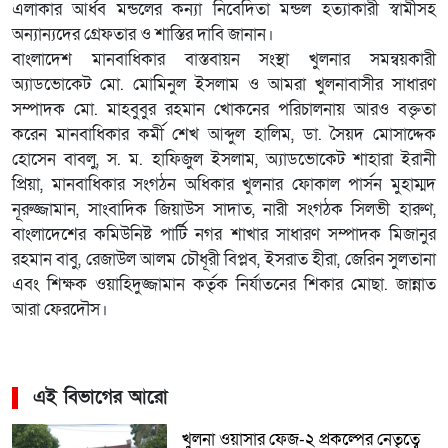
এলাকার আর্ধব মন্ডলের কন্যা নিবেদিতা মন্ডল হত্যাকারী স্বামীসহ
অন্যান্যদের গ্রেফতার ও শাস্তির দাবি জানান।
বাংলাদেশ মানবাধিকার বাস্তবায়ন সংস্থা খুলনার সমন্বয়কারী
অ্যাডভোকেট মো. মোমিনুল ইসলাম ও আমরা খুলনাবাসীর সাধারণ
সম্পাদক মো. মাহবুবুর রহমান খোকনের পরিচালনায় আরও বক্তৃতা
করেন মানবাধিকার কর্মী শেখ আব্দুল হালিম, ডা. সৈয়দ মোসাদ্দেক
হোসেন বাবলু, স. ম. হাফিজুল ইসলাম, অ্যাডভোকেট শাহারা ইরানী
প্রিয়া, মানবাধিকার সংগঠন অধিকার খুলনার ফোকাল পার্সন মুহাম্মদ
নূরুজ্জামান, সাংবাদিক জিয়াউস সাদাত, নারী সংগঠক সিলভী হারুণ,
বাংলাদেশের কমিউনিষ্ট পার্টি নগর শাখার সাধারণ সম্পাদক মিজানুর
রহমান বাবু, রেজাউল আলম চৌধূরী বিপ্লব, ইসরাত হীরা, জেরিন সুলতানা
এবং শিক্ষক ওয়াহিদুজ্জামান কর্তৃক নির্যাতনের শিকার মোছা. জান্নাত
আরা ফেরদৌস।
এই বিভাগের আরো
খুলনা ওয়াসার ফেজ-২ প্রকল্পের নেতৃত্বে