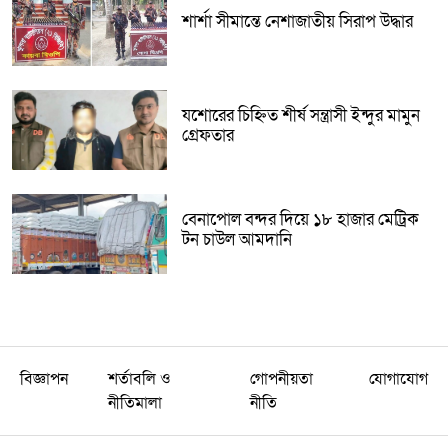
শার্শা সীমান্তে নেশাজাতীয় সিরাপ উদ্ধার
যশোরের চিহ্নিত শীর্ষ সন্ত্রাসী ইন্দুর মামুন
গ্রেফতার
বেনাপোল বন্দর দিয়ে ১৮ হাজার মেট্রিক
টন চাউল আমদানি
বিজ্ঞাপন
শর্তাবলি ও
গোপনীয়তা
যোগাযোগ
নীতিমালা
নীতি