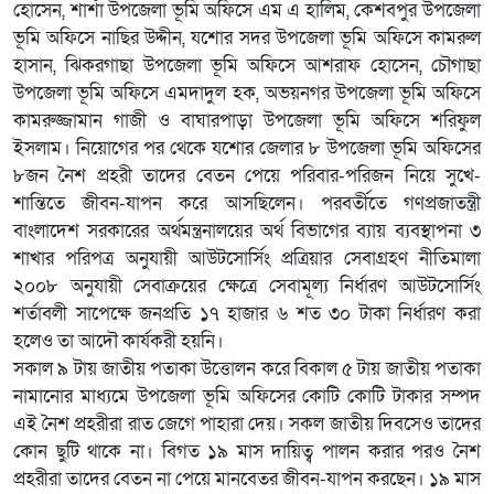
হোসেন, শার্শা উপজেলা ভূমি অফিসে এম এ হালিম, কেশবপুর উপজেলা
ভূমি অফিসে নাছির উদ্দীন, যশোর সদর উপজেলা ভূমি অফিসে কামরুল
হাসান, ঝিকরগাছা উপজেলা ভূমি অফিসে আশরাফ হোসেন, চৌগাছা
উপজেলা ভূমি অফিসে এমদাদুল হক, অভয়নগর উপজেলা ভূমি অফিসে
কামরুজ্জামান গাজী ও বাঘারপাড়া উপজেলা ভূমি অফিসে শরিফুল
ইসলাম। নিয়োগের পর থেকে যশোর জেলার ৮ উপজেলা ভূমি অফিসের
৮জন নৈশ প্রহরী তাদের বেতন পেয়ে পরিবার-পরিজন নিয়ে সুখে-
শান্তিতে জীবন-যাপন করে আসছিলেন। পরবর্তীতে গণপ্রজাতন্ত্রী
বাংলাদেশ সরকারের অর্থমন্ত্রনালয়ের অর্থ বিভাগের ব্যায় ব্যবস্থাপনা ৩
শাখার পরিপত্র অনুযায়ী আউটসোর্সিং প্রত্রিয়ার সেবাগ্রহণ নীতিমালা
২০০৮ অনুযায়ী সেবাক্রয়ের ক্ষেত্রে সেবামূল্য নির্ধারণ আউটসোর্সিং
শর্তাবলী সাপেক্ষে জনপ্রতি ১৭ হাজার ৬ শত ৩০ টাকা নির্ধারণ করা
হলেও তা আদৌ কার্যকরী হয়নি।
সকাল ৯ টায় জাতীয় পতাকা উত্তোলন করে বিকাল ৫ টায় জাতীয় পতাকা
নামানোর মাধ্যমে উপজেলা ভূমি অফিসের কোটি কোটি টাকার সম্পদ
এই নৈশ প্রহরীরা রাত জেগে পাহারা দেয়। সকল জাতীয় দিবসেও তাদের
কোন ছুটি থাকে না। বিগত ১৯ মাস দায়িত্ব পালন করার পরও নৈশ
প্রহরীরা তাদের বেতন না পেয়ে মানবেতর জীবন-যাপন করছেন। ১৯ মাস