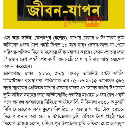
এস আর সাঈদ, কেশবপুর (যশোর):
যশোর জেলার ৮ উপজেলা ভূমি
অফিসের ৮জন নৈশ প্রহরী বিগত ১৯ মাস যাবৎ বেতন-ভাতা না পেয়ে
পরিবার-পরিজন নিয়ে মানবেতর জীবন-যাপন করছে। বেতন-ভাতার জন্য
ঐ ৮জন নৈশ প্রহরী প্রধানমন্ত্রী জননেত্রী শেখ হাসিনার আশু হস্তক্ষেপ
কামনা করেছেন।
জানাগেছে, ঢাকা -১০০০, ৩৯/১ বঙ্গবন্ধু এভিনিউ স্টেট সার্ভিস
লিমিটেডের ব্যবস্থাপনা পরিচালক এর ০১-০৬-২০১৫ তারিখের ৫৮১
নম্বর স্মারকের প্রেক্ষিতে যশোর জেলার রাজস্ব প্রশাসনের অধীন উপজেলা
ভূমি অফিস সমূহের জন্য আউটসোর্সিং পদ্ধতির মাধ্যমে ৮ জন নৈশ প্রহরী
পদে জনবল সরবরাহের নিমিত্তে আউটসোর্সিং নীতিমালা ২০০৮ অনুযায়ী
বিধি মোতাবেক সর্বসাকুল্যে নির্ধারিত ৮ হাজার ৭ শত টাকা বেতনে
নিয়োগ প্রদান করা হয়। ৮ উপজেলার ভূমি অফিসে নৈশ প্রহরী পদে
নিয়োগ প্রাপ্তরা হলেন, মণিরামপুর উপজেলা ভূমি অফিসে মোঃ আসাদুল