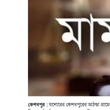
কেশবপুর :
যশোরের কেশবপুরের আঠন্ডা গ্রাম