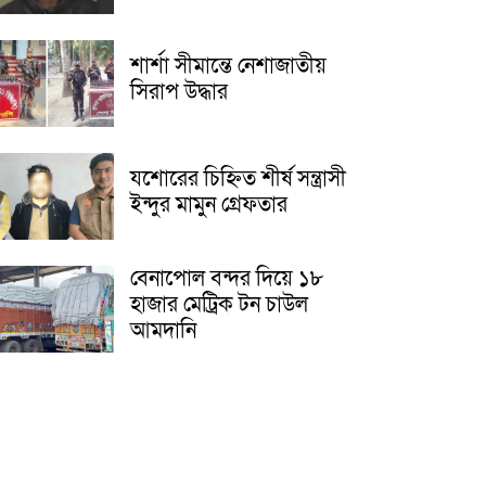
শার্শা সীমান্তে নেশাজাতীয়
সিরাপ উদ্ধার
যশোরের চিহ্নিত শীর্ষ সন্ত্রাসী
ইন্দুর মামুন গ্রেফতার
বেনাপোল বন্দর দিয়ে ১৮
হাজার মেট্রিক টন চাউল
আমদানি