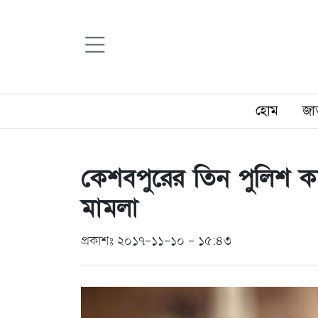
হোম
জা
কেশবপুরের তিন পুলিশ কর
মামলা
প্রকাশঃ ২০১৭-১১-১০ - ১৫:৪৩