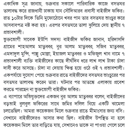
একাধিক সূত্র জানায়, শুক্রবার সকালে পারিবারিক কাজে বসতঘর
তালাবদ্ধ করে রাজধানী ঢাকায় যান সৌদিআরব প্রবাসী বাইজীদ ফকির।
রাত ১০টার দিকে তিনি মুফোঠোনে খবর পান তার বসতঘর ভাংচুর করে
আসবাবপত্র নষ্ট করা হয়। এরপর বসতঘরে তালা ঝুলিয়ে দেয় স্থানীয় ৭
প্রভাবশালী।
ভুক্তভোগী সাবেক ইউপি সদস্য বাইজীদ ফকির জানান, হরিদাসদি
গ্রামের শাহআলম মাতুব্বর, নুর আলম মাতুব্বর, সজিব মাতুব্বর,
এমদাদুল মুন্সি, পান্নু মোল্লা, ইয়াজল মাতুব্বর ও মফিজুল খান নামে ৭
প্রভাবশালী ব্যক্তি বাইজীদের কাছে দীর্ঘদিন ধরে লাখ লাখ টাকা চাঁদা
দাবী করে আসছে। চাঁদা না দেয়ায় ক্ষিপ্ত হয়ে ওঠে ওই ৭ প্রভাবশালী।
একপর্যায়ে সুযোগ পেয়ে শুক্রবার রাতে বাইজীদের বসতঘর ভাংচুরের পর
বসতঘর তালাবদ্ধ করেন তারা। ঘটনার পর আতঙ্কে এলাকায় প্রবেশ
করতে পারছেন না ভুক্তভোগী বাইজীদ ফকির।
এ ব্যাপারে অভিযুক্তদের একজন নুর আলম মাতুব্বর বলেন, বাইজীদের
বড়ভাই বুলবুল ফকিরের সাথে জমির দলিল নিয়ে একটি ঝামেলা
চলতেছিল। আমরা কয়েকজন মিলে শুক্রবার রাতে মীমাংসার জন্য বসি।
সেখানে বাইজীদেরও আসার কথা ছিল। বাইজীদ উপস্থিত না হলে
কয়েকজন মিলে তার বাড়িতে যায়, সেখানেও তাকে না পাওয়া গেলে চলে