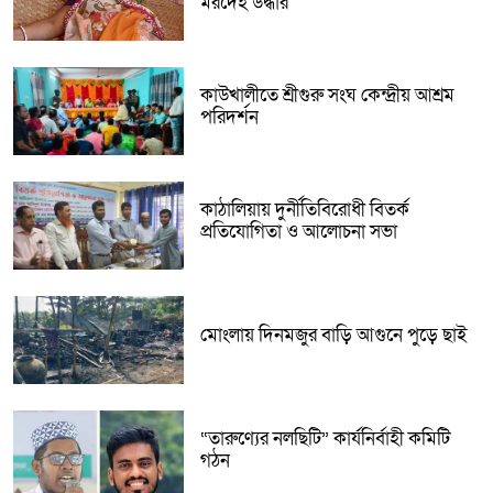
মরদেহ উদ্ধার
কাউখালীতে শ্রীগুরু সংঘ কেন্দ্রীয় আশ্রম
পরিদর্শন
কাঠালিয়ায় দুর্নীতিবিরোধী বিতর্ক
প্রতিযোগিতা ও আলোচনা সভা
মোংলায় দিনমজুর বাড়ি আগুনে পুড়ে ছাই
“তারুণ্যের নলছিটি” কার্যনির্বাহী কমিটি
গঠন