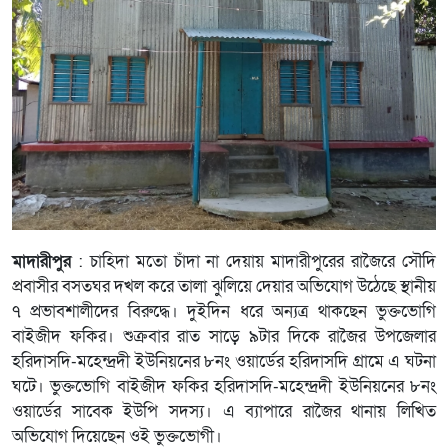
মাদারীপুর
: চাহিদা মতো চাঁদা না দেয়ায় মাদারীপুরের রাজৈরে সৌদি
প্রবাসীর বসতঘর দখল করে তালা ঝুলিয়ে দেয়ার অভিযোগ উঠেছে স্থানীয়
৭ প্রভাবশালীদের বিরুদ্ধে। দুইদিন ধরে অন্যত্র থাকছেন ভুক্তভোগি
বাইজীদ ফকির। শুক্রবার রাত সাড়ে ৯টার দিকে রাজৈর উপজেলার
হরিদাসদি-মহেন্দ্রদী ইউনিয়নের ৮নং ওয়ার্ডের হরিদাসদি গ্রামে এ ঘটনা
ঘটে। ভুক্তভোগি বাইজীদ ফকির হরিদাসদি-মহেন্দ্রদী ইউনিয়নের ৮নং
ওয়ার্ডের সাবেক ইউপি সদস্য। এ ব্যাপারে রাজৈর থানায় লিখিত
অভিযোগ দিয়েছেন ওই ভুক্তভোগী।