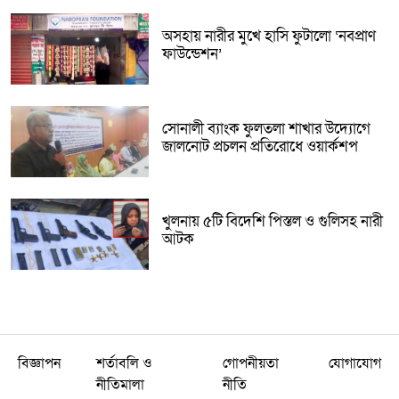
অসহায় নারীর মুখে হাসি ফুটালো ‘নবপ্রাণ
ফাউন্ডেশন’
সোনালী ব্যাংক ফুলতলা শাখার উদ্যোগে
জালনোট প্রচলন প্রতিরোধে ওয়ার্কশপ
খুলনায় ৫টি বিদেশি পিস্তল ও গুলিসহ নারী
আটক
বিজ্ঞাপন
শর্তাবলি ও
গোপনীয়তা
যোগাযোগ
নীতিমালা
নীতি