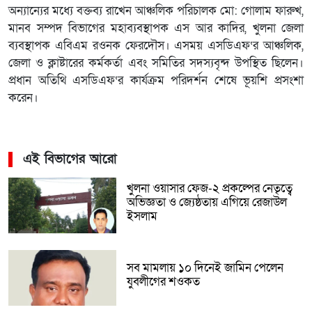
অন্যান্যের মধ্যে বক্তব্য রাখেন আঞ্চলিক পরিচালক মো: গোলাম ফারুখ,
মানব সম্পদ বিভাগের মহাব্যবস্থাপক এস আর কাদির, খুলনা জেলা
ব্যবস্থাপক এবিএম রওনক ফেরদৌস। এসময় এসডিএফ‘র আঞ্চলিক,
জেলা ও ক্লাষ্টারের কর্মকর্তা এবং সমিতির সদস্যবৃন্দ উপস্থিত ছিলেন।
প্রধান অতিথি এসডিএফ‘র কার্যক্রম পরিদর্শন শেষে ভূয়শি প্রসংশা
করেন।
এই বিভাগের আরো
খুলনা ওয়াসার ফেজ-২ প্রকল্পের নেতৃত্বে
অভিজ্ঞতা ও জ্যেষ্ঠতায় এগিয়ে রেজাউল
ইসলাম
সব মামলায় ১০ দিনেই জামিন পেলেন
যুবলীগের শওকত