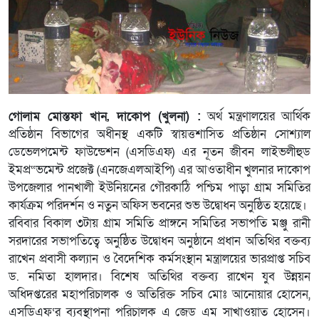
গোলাম মোস্তফা খান, দাকোপ (খুলনা) :
অর্থ মন্ত্রণালয়ের আর্থিক
প্রতিষ্ঠান বিভাগের অধীনস্থ একটি স্বায়ত্তশাসিত প্রতিষ্ঠান সোশ্যাল
ডেভেলপমেন্ট ফাউন্ডেশন (এসডিএফ) এর নূতন জীবন লাইভলীহুড
ইমপ্র“ভমেন্ট প্রজেক্ট (এনজেএলআইপি) এর আওতাধীন খুলনার দাকোপ
উপজেলার পানখালী ইউনিয়নের গৌরকাঠি পশ্চিম পাড়া গ্রাম সমিতির
কার্যক্রম পরিদর্শন ও নতুন অফিস ভবনের শুভ উদ্বোধন অনুষ্ঠিত হয়েছে।
রবিবার বিকাল ৩টায় গ্রাম সমিতি প্রাঙ্গনে সমিতির সভাপতি মঞ্জু রানী
সরদারের সভাপতিত্বে অনুষ্ঠিত উদ্বোধন অনুষ্ঠানে প্রধান অতিথির বক্তব্য
রাখেন প্রবাসী কল্যান ও বৈদেশিক কর্মসংস্থান মন্ত্রালয়ের ভারপ্রাপ্ত সচিব
ড. নমিতা হালদার। বিশেষ অতিথির বক্তব্য রাখেন যুব উন্নয়ন
অধিদপ্তরের মহাপরিচালক ও অতিরিক্ত সচিব মোঃ আনোয়ার হোসেন,
এসডিএফ‘র ব্যবস্থাপনা পরিচালক এ জেড এম সাখাওয়াত হোসেন।