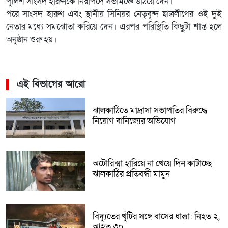
পুলিশ সাংসদ হারুনকে নিরাপদে সভামঞ্চে উঠিয়ে দেন।
পরে সাংসদ হারুণ এবং স্থানীয় সিনিয়র নেতৃবৃন্দ ছাত্রলীগের ওই দুই
নেতার মধ্যে সমঝোতা করিয়ে দেন। এরপর পরিস্থিতি কিছুটা শান্ত হলে
অনুষ্ঠান শুরু হয়।
এই বিভাগের আরো
ঝালকাঠিতে মাদ্রাসা সভাপতির বিরুদ্ধে
নিয়োগ বানিজ্যের অভিযোগ
অটোরিক্সা হারিয়ে না খেয়ে দিন কাটাচ্ছে
ঝালকাঠির প্রতিবন্ধী মামুন
বিদ্যুতের খুঁটির সঙ্গে বাসের ধাক্কা: নিহত ২,
আহত ৩০