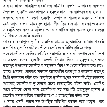
ছাত্রলীগের গঠনতন্ত্র বিরোধী।
আর এ কারণে ছাত্রলীগের কেন্দ্রিয় কমিটির নির্দেশ মোতাবেক রাজাপুর
উপজেলা ছাত্রলীগ সহসভাপতি মাহমুদুল হাসানকে বহিস্কার করা হলো।
প্রসঙ্গত, ঝালকাঠি জেলা ছাত্রলীগ সভাপতি শফিকুল ইসলাম শফিক
মুঠোফোনে বলেন, মাহমুদুল হাসান দীর্ঘ দিন ধরে নানা কর্মকান্ডে দলের
ভাবমূর্তি ক্ষুন্ন করে আসছিল। তাকে একাধিক বার সংযত হওয়ার জন্য
মৌখিক ভাবে আমি বলেছি।
রোববার রাজাপুরে স্থানীয় এমপির সামনে হাতাহাতির ঘটনার খবরটি
প্রকাশিত হলে বিষয়টি ছাত্রলীগের কেন্দ্রিয় কমিটির দৃষ্টিতে পড়ে।
পরে ছাত্রলীগের কেন্দ্রিয় কমিটির সভাপতি ও সাধারণ সম্পাদকের নির্দেশ
মোতাবেক জেলা ছাত্রলীগ জরুরী সিদ্ধান্ত নিয়ে মাহমুদুল হাসানকে
রাজাপুর উপজেলা ছাত্রলীগের সহসভাপতির পদ থেকে বহিস্তার করা হয়।
আরো প্রসঙ্গত, রোববার সকালে ঝালকাঠির রাজাপুর উপজেলার রাজপুর
ডিগ্রী কলেজের নবীন বরণ অনুষ্ঠানে স্থানীয় সংসদ সদস্য বিএইচ হারুনের
সামনেই ছাত্রলীগের দু’নেতার মধ্যে হাতাহাতির ঘটনা ঘটে। এমপির
সাথে হাটাকে কেন্দ্র করে ছাত্রলীগের সহ-সভাপতি মাহমুদুল হাসান ও
ছাত্রলীগ সদস্য রাজিব ফরাজীর মধ্যে এ হাতাহাতির ঘটনা ঘটে।
এ সময় এমপি হারুন সহ উপস্থিত অতিথিরা হতভম্ব হয়ে পড়েন। পরে