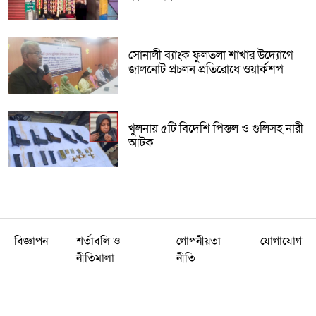
সোনালী ব্যাংক ফুলতলা শাখার উদ্যোগে
জালনোট প্রচলন প্রতিরোধে ওয়ার্কশপ
খুলনায় ৫টি বিদেশি পিস্তল ও গুলিসহ নারী
আটক
বিজ্ঞাপন
শর্তাবলি ও
গোপনীয়তা
যোগাযোগ
নীতিমালা
নীতি