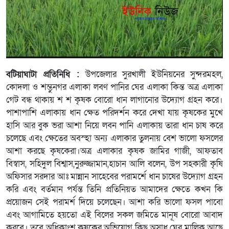
বটিয়াঘাটা প্রতিনিধি :
উপজেলার সুরখালী ইউনিয়নের সুন্দরমহল,
কোদলা ও শম্ভুনগর এলাকা লবণ পানির ঘের এলাকা কিন্ত অত্র এলাকা
গেট বন্ধ থাকায় শ শ কৃষক বোরো ধান লাগানোর উদ্যোগ গ্রহন করে।
পাশাপাশি এলাকায় ধান ক্ষেত পরিদর্শন করে দেখা যায় কৃষকের মুখে
হাসি আর বুক ভরা আশা নিয়ে লবন পানি এলাকায় তারা ধান চাষ করে
চলেছে এবং ক্ষেতের অবস্হা অন্য এলাকার তুলনায় বেশ ভালো ফসলের
আশা করছে কৃষকেরা।অত্র এলাকার কৃষক জামির গাজী, আফতাব
বিস্বাস, সহিদুল বিশ্বাস,নুরুজ্জামান,হাচান আলি বলেন, উপ সহকারী কৃষি
অফিসার সরদার আঃ মান্নান সাহেবের পরামর্শে ধান চাষের উদ্যোগ গ্রহন
করি এবং বর্তমান পর্যন্ত তিনি প্রতিনিয়ত আমাদের ক্ষেতে কখন কি
প্রয়োজন সেই পরামর্শ দিয়ে চলেছেন। আশা করি ভালো ফসল পাবো
এবং আগামিতে হয়তো এই বিলের সকল জমিতে মানূষ বোরো আবাদ
করবে। তবে অধিকাংশ কৃষকের অভিযোগ কিছু অসাধু ঘের মালিক আছে