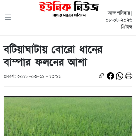
আজ শনিবার |
০৮-০৮-২০২৬
খ্রিষ্টাব্দ
বটিয়াঘাটায় বোরো ধানের
বাম্পার ফলনের আশা
প্রকাশঃ ২০১৮-০৩-১১ - ১৩:১১