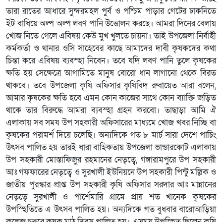
তারা রাতের আধারে সুন্দরমহল পুর্ব ও পশ্চিম পাড়ার গেটের ঢাকনিতে
ইট বাধিয়ে অল্প অল্প লবণ পানি উত্তোলন করছে। আমরা দিনের বেলায়
খোজ নিতে গেলে এবিষয় কেউ মুখ খুলতে চায়না। তাই উপজেলা নির্বাহী
কর্মকর্তা ও থানার ওসি সাহেবের কাছে আমাদের দাবী কৃষকদের কথা
চিন্তা করে এবিষয় ব্যবস্হা নিবেন। তবে যদি লবণ পানি তুলে কৃষকের
ক্ষতি হয় সেক্ষেত্রে আগামিতে মানুষ বোরো ধান লাগানো থেকে বিরত
থাকবে। তবে উপজেলা কৃষি অফিসার কৃষিবিদ রুবায়েত আরা বলেন,
আমার কৃষকের ক্ষতি হবে এমন কোন কাজের সাথে কোন ব্যাক্তি জড়িত
থাকে তার বিরুদ্ধে আমরা ব্যবস্হা গ্রহন করবো। তাছাড়া আমি ঐ
এলাকায় সব সময উপ সহকারী অফিসারের মাধ্যমে খোজ খবর নিচ্ছি বা
কৃষকের পরামর্শ দিয়ে চলেছি। অন্যদিকে গত ৮ মার্চ সারা দেশে পাচিং
উৎসব পালিত হয় তারই ধারা বাহিকতায় উপজেলা ভান্ডারকোট এলাকায়
উপ সহকারী মোস্তাফিজুর রহমানের নেতৃত্বে, গঙ্গারামপুরে উপ সহকারী
আঃ গফফারের নেতৃত্বে ও সুরখালী ইউনিয়নে উপ সহকারী পিন্টু মল্লিক ও
জাতীয় পুরস্কার প্রাপ্ত উপ সহকারী কৃষি অফিসার সরদার আঃ মান্নানের
নেতৃত্বে সুরখালী ও পার্শেমারি গ্রামে প্রায় শত খানেক কৃষকের
উপস্হিতিতে এ উৎসব পালিত হয়। অন্যদিকে গত বুধবার বারোআড়িয়া