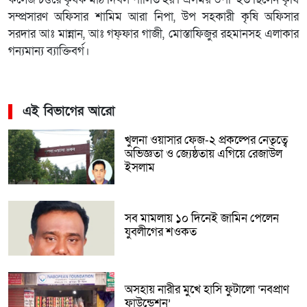
কলেজ চত্তরে কৃষক মাঠ দিবস পালিত হয়। এসময় উপস্হিত ছিলেন কৃষি
সম্প্রসারণ অফিসার শামিম আরা নিপা, উপ সহকারী কৃষি অফিসার
সরদার আঃ মান্নান, আঃ গফ্ফার গাজী, মোস্তাফিজুর রহমানসহ এলাকার
গন্যমান্য ব্যাক্তিবর্গ।
এই বিভাগের আরো
খুলনা ওয়াসার ফেজ-২ প্রকল্পের নেতৃত্বে
অভিজ্ঞতা ও জ্যেষ্ঠতায় এগিয়ে রেজাউল
ইসলাম
সব মামলায় ১০ দিনেই জামিন পেলেন
যুবলীগের শওকত
অসহায় নারীর মুখে হাসি ফুটালো ‘নবপ্রাণ
ফাউন্ডেশন’