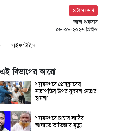
বেটা সংস্করণ
আজ শুক্রবার
০৮-০৮-২০২৬ খ্রিষ্টাব্দ
ি
লাইফস্টাইল
এই বিভাগের আরো
শ্যামনগরে প্রেসক্লাবের
সভাপতির উপর যুবদল নেতার
হামলা
শ্যামনগরে চাচার লাঠির
আঘাতে ভাতিজার মৃত্যু