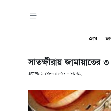
হোম
জা
সাতক্ষীরায় জামায়াতের 
প্রকাশঃ ২০১৮-০৬-১১ - ১৩:৩২